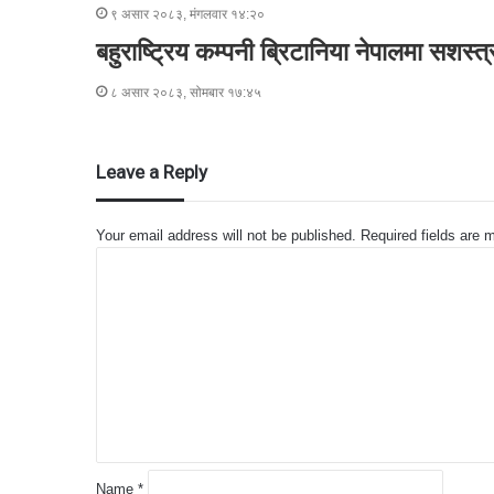
९ असार २०८३, मंगलवार १४:२०
बहुराष्ट्रिय कम्पनी ब्रिटानिया नेपालमा सशस्त
८ असार २०८३, सोमबार १७:४५
Leave a Reply
Your email address will not be published.
Required fields are
C
o
m
m
e
n
t
*
Name
*