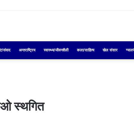
्टि/संवाद
अन्तराष्ट्रिय
स्वास्थ्य/जीवनशैली
कला/साहित्य
खेल संसार
ग्याल
ओ स्थगित