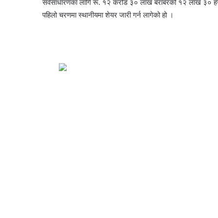
सर्वसाधारणका लागि रू. १२ करोड ३० लाख बराबरको १२ लाख ३० हजार 
पहिलो चरणमा स्थानीयमा शेयर जारी गर्न लागेको हो ।