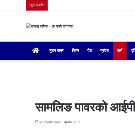
न्यूज अपडेट
गृहपृष्ठ
मुख्य खबर
विशेष
देश
प्रदेश
अर्थ
दृष
सामलिङ पावरको आईपी
२० श्रावण २०७८, बुधबार ०८:०४