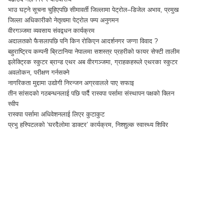
भाउ घट्ने सूचना चुहिएपछि सीमावर्ती जिल्लामा पेट्रोल–डिजेल अभाव, प्रमुख
जिल्ला अधिकारीको नेतृत्वमा पेट्रोल पम्प अनुगमन
वीरगञ्जमा व्यवसाय संवद्र्धन कार्यक्रम
अदालतको फैसलापछि पनि किन रोकिएन आदर्शनगर जग्गा विवाद ?
बहुराष्ट्रिय कम्पनी ब्रिटानिया नेपालमा सशस्त्र प्रहरीको फायर सेफ्टी तालीम
इलेक्ट्रिक स्कुटर ब्रान्ड एथर अब वीरगञ्जमा, ग्राहकहरूले एथरका स्कुटर
अवलोकन, परीक्षण गर्नसक्ने
नागरिकता मुद्दामा उद्योगी निरन्जन अग्रवालले पाए सफाइ
तीन सांसदको गठबन्धनलाई पछि पार्दै रास्वपा पर्सामा संस्थापन पक्षको क्लिन
स्वीप
रास्वपा पर्सामा अधिवेशनलाई लिएर कुटाकुट
प्रभु हस्पिटलको ‘घरदैलोमा डाक्टर’ कार्यक्रम, निश्शुल्क स्वास्थ्य शिविर