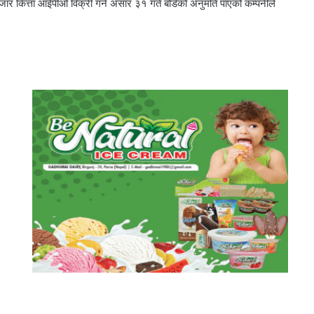
कित्ता आईपीओ विक्री गर्न असार ३१ गते बोर्डको अनुमति पाएको कम्पनीले