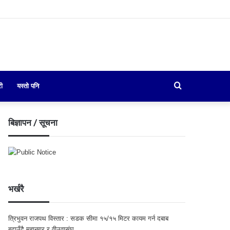
Search
री
यस्तो पनि
for
बिज्ञापन / सूचना
भर्खरै
त्रिभुवन राजपथ विस्तार : सडक सीमा १५/१५ मिटर कायम गर्न दबाब
बढाउँदै महानगर र वीउवासंघ