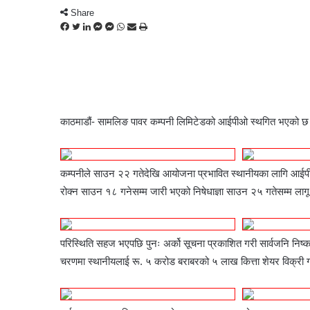
Share
F
T
L
M
M
W
S
P
a
w
i
e
e
h
h
r
c
i
n
s
s
a
a
i
e
t
k
s
s
t
r
n
b
t
e
e
e
s
e
t
o
e
d
n
n
A
v
o
r
I
g
g
p
i
काठमाडौं- सामलिङ पावर कम्पनी लिमिटेडको आईपीओ स्थगित भएको छ
k
n
e
e
p
a
r
r
E
m
कम्पनीले साउन २२ गतेदेखि आयोजना प्रभावित स्थानीयका लागि आईप
a
i
रोक्न साउन १८ गनेसम्म जारी भएको निषेधाज्ञा साउन २५ गतेसम्म ला
l
परिस्थिति सहज भएपछि पुनः अर्को सूचना प्रकाशित गरी सार्वजनि निष्
चरणमा स्थानीयलाई रू. ५ करोड बराबरको ५ लाख कित्ता शेयर विक्री गर