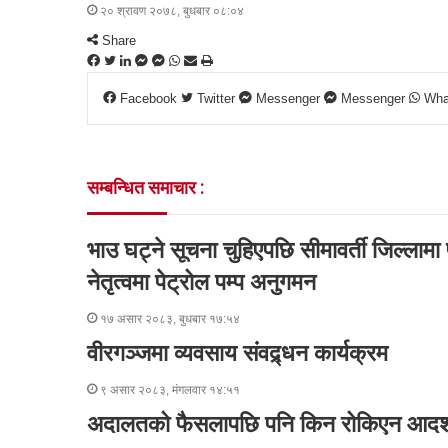
२० श्रावण २०७८, बुधबार ०८:०४
Share
F
T
L
M
M
W
S
P
a
w
i
e
e
h
h
r
Facebook
Twitter
Messenger
Messenger
Wha
c
i
n
s
s
a
a
i
e
t
k
s
s
t
r
n
b
t
e
e
e
s
e
t
o
e
d
n
n
A
v
सम्बन्धित समाचार :
o
r
I
g
g
p
i
k
n
e
e
p
a
r
r
E
भाउ घट्ने सूचना चुहिएपछि सीमावर्ती जिल्लाम
m
a
नेतृत्वमा पेट्रोल पम्प अनुगमन
i
l
१७ असार २०८३, बुधबार १७:५४
वीरगञ्जमा व्यवसाय संवद्र्धन कार्यक्रम
९ असार २०८३, मंगलवार १४:५१
अदालतको फैसलापछि पनि किन रोकिएन आदर्श