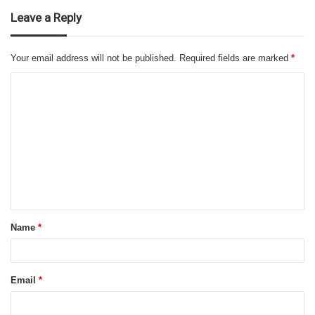
Leave a Reply
Your email address will not be published.
Required fields are marked
*
C
o
m
m
e
n
t
Name
*
*
Email
*