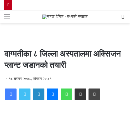
Menu
S
fo
वाग्मतीका ८ जिल्ला अस्पतालमा अक्सिजन
प्लान्ट जडानको तयारी
१८ श्रावण २०७८, सोमबार २०:४१
Facebook
Twitter
LinkedIn
Messenger
WhatsApp
Share via Email
Print