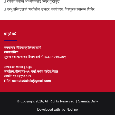
रास्वपा पर्सामा अधिवेशनलाई लिएर कुटाकुट
प्रभु हस्पिटलको ‘घरदैलोमा डाक्टर’ कार्यक्रम, निश्शुल्क स्वास्थ्य शिविर
हाम्रो बारे
समयान्तर मिडिया प्रालिका लागि
समता दैनिक
सूचना तथा प्रसारण विभाग दर्ता नं.-२८६५–२०७८/७९
सम्पादक: श्यामबाबु ठाकुर
कार्यालय: वीरगञ्ज-११, पर्सा, मधेश प्रदेश,नेपाल
सम्पर्क: ९८०२९१८८८१
ई-मेल: samatadainik@gmail.com
© Copyright 2026, All Rights Reserved |
Samata Daily
Developed with
by
Nechno