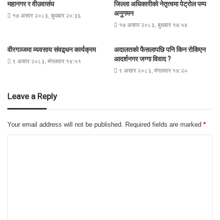
महानगर र वीउवासंघ
जिल्ला अधिकारीको नेतृत्वमा पेट्रोल पम्प
अनुगमन
१७ असार २०८३, बुधबार २०:३६
१७ असार २०८३, बुधबार १७:५४
वीरगञ्जमा व्यवसाय संवद्र्धन कार्यक्रम
अदालतको फैसलापछि पनि किन रोकिएन
आदर्शनगर जग्गा विवाद ?
९ असार २०८३, मंगलवार १४:५१
९ असार २०८३, मंगलवार १४:२०
Leave a Reply
Your email address will not be published.
Required fields are marked
*
C
o
m
m
e
n