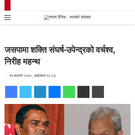
Menu
S
fo
जसपामा शक्ति संघर्ष-उपेन्द्रको वर्चश्व,
निरीह महन्थ
१७ श्रावण २०७८, आईतवार ०६:२३
Facebook
Twitter
LinkedIn
Messenger
WhatsApp
Share via Email
Print