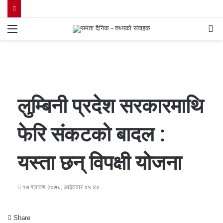
Menu
S
fo
लुम्बिनी प्रदेश सरकारमाथि
फेरि संकटको बादल :
यस्ता छन् विपक्षी योजना
१७ श्रावण २०७८, आईतवार ०५:४०
Share