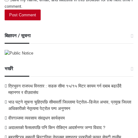
comment.
बिज्ञापन / सूचना
भर्खरै
त्रिभुवन राजपथ विस्तार : सडक सीमा १५/१५ मिटर कायम गर्न दबाब बढाउँदै
महानगर र वीउवासंघ
भाउ घट्ने सूचना चुहिएपछि सीमावर्ती जिल्लामा पेट्रोल–डिजेल अभाव, प्रमुख जिल्ला
अधिकारीको नेतृत्वमा पेट्रोल पम्प अनुगमन
वीरगञ्जमा व्यवसाय संवद्र्धन कार्यक्रम
अदालतको फैसलापछि पनि किन रोकिएन आदर्शनगर जग्गा विवाद ?
बहुराष्ट्रिय कम्पनी ब्रिटानिया नेपालमा सशस्त्र प्रहरीको फायर सेफ्टी तालीम