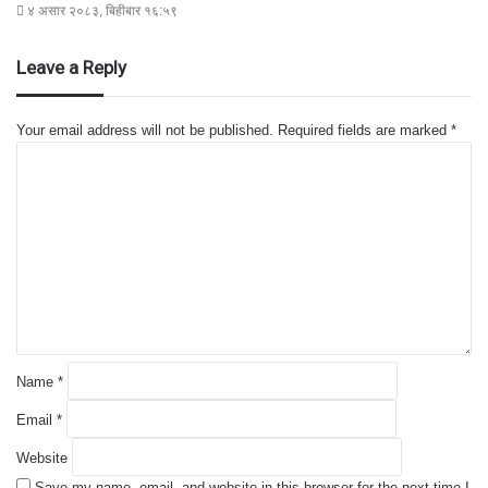
४ असार २०८३, बिहीबार १६:५९
Leave a Reply
Your email address will not be published.
Required fields are marked
*
C
o
m
m
e
n
t
*
Name
*
Email
*
Website
Save my name, email, and website in this browser for the next time I