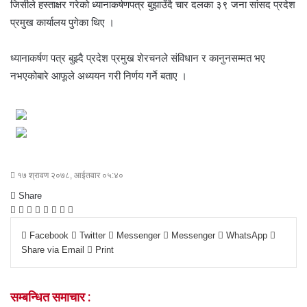
जिसीले हस्ताक्षर गरेको ध्यानाकर्षणपत्र बुझाउँदै चार दलका ३९ जना सांसद प्रदेश
प्रमुख कार्यालय पुगेका थिए ।
ध्यानाकर्षण पत्र बुझ्दै प्रदेश प्रमुख शेरचनले संविधान र कानुनसम्मत भए
नभएकोबारे आफूले अध्ययन गरी निर्णय गर्ने बताए ।
१७ श्रावण २०७८, आईतवार ०५:४०
Share
F
T
L
M
M
W
S
P
a
w
i
e
e
h
h
r
Facebook
Twitter
Messenger
Messenger
WhatsApp
c
i
n
s
s
a
a
i
Share via Email
Print
e
t
k
s
s
t
r
n
b
t
e
e
e
s
e
t
o
e
d
n
n
A
v
सम्बन्धित समाचार :
o
r
I
g
g
p
i