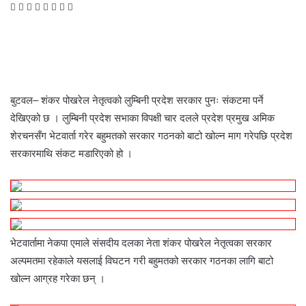
F
T
L
M
M
W
S
P
a
w
i
e
e
h
h
r
c
i
n
s
s
a
a
i
e
t
k
s
s
t
r
n
b
t
e
e
e
s
e
t
o
e
d
n
n
A
v
o
r
I
g
g
p
i
बुटवल– शंकर पोखरेल नेतृत्वको लुम्बिनी प्रदेश सरकार पुनः संकटमा पर्ने
k
n
e
e
p
a
देखिएको छ । लुम्बिनी प्रदेश सभाका विपक्षी चार दलले प्रदेश प्रमुख अमिक
r
r
E
शेरचनसँग भेटवार्ता गरेर बहुमतको सरकार गठनको बाटो खोल्न माग गरेपछि प्रदेश
m
a
सरकारमाथि संकट मडारिएको हो ।
i
l
भेटवार्तामा नेकपा एमाले संसदीय दलका नेता शंकर पोखरेल नेतृत्वका सरकार
अल्पमतमा रहेकाले यसलाई विघटन गरी बहुमतको सरकार गठनका लागि बाटो
खोल्न आग्रह गरेका छन् ।