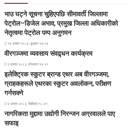
k
n
e
e
p
a
r
r
E
भाउ घट्ने सूचना चुहिएपछि सीमावर्ती जिल्लामा
m
a
पेट्रोल–डिजेल अभाव, प्रमुख जिल्ला अधिकारीको
i
नेतृत्वमा पेट्रोल पम्प अनुगमन
l
१७ असार २०८३, बुधबार १७:५४
वीरगञ्जमा व्यवसाय संवद्र्धन कार्यक्रम
९ असार २०८३, मंगलवार १४:५१
इलेक्ट्रिक स्कुटर ब्रान्ड एथर अब वीरगञ्जमा,
ग्राहकहरूले एथरका स्कुटर अवलोकन, परीक्षण
गर्नसक्ने
४ असार २०८३, बिहीबार १८:२९
नागरिकता मुद्दामा उद्योगी निरन्जन अग्रवालले पाए
सफाइ