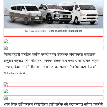
जिल्ला प्रहरी कार्यालय पर्साका प्रहरी नायव उपरीक्षक ओमप्रकाश खनालका
अनुसार पक्राउ पर्नेमा वीरगञ्ज महानगरपालिका वडा नम्बर ७ रामटोलका राहुल
महर्जन, विक्की भनिने दीप लामा र तामाङ बारा फेटा गाउँपालिका वडा नं.३ को
धनञ्जय रजक छन् ।
भारत बिहार पूर्वी चम्पारण मोतीहारीमन हरवि सर्राफ भने घटनालगत्तै भागेको प्रहरीले