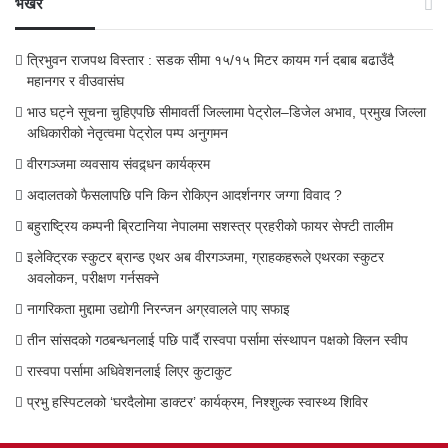
भर्खरै
त्रिभुवन राजपथ विस्तार : सडक सीमा १५/१५ मिटर कायम गर्न दबाब बढाउँदै
महानगर र वीउवासंघ
भाउ घट्ने सूचना चुहिएपछि सीमावर्ती जिल्लामा पेट्रोल–डिजेल अभाव, प्रमुख जिल्ला
अधिकारीको नेतृत्वमा पेट्रोल पम्प अनुगमन
वीरगञ्जमा व्यवसाय संवद्र्धन कार्यक्रम
अदालतको फैसलापछि पनि किन रोकिएन आदर्शनगर जग्गा विवाद ?
बहुराष्ट्रिय कम्पनी ब्रिटानिया नेपालमा सशस्त्र प्रहरीको फायर सेफ्टी तालीम
इलेक्ट्रिक स्कुटर ब्रान्ड एथर अब वीरगञ्जमा, ग्राहकहरूले एथरका स्कुटर
अवलोकन, परीक्षण गर्नसक्ने
नागरिकता मुद्दामा उद्योगी निरन्जन अग्रवालले पाए सफाइ
तीन सांसदको गठबन्धनलाई पछि पार्दै रास्वपा पर्सामा संस्थापन पक्षको क्लिन स्वीप
रास्वपा पर्सामा अधिवेशनलाई लिएर कुटाकुट
प्रभु हस्पिटलको ‘घरदैलोमा डाक्टर’ कार्यक्रम, निश्शुल्क स्वास्थ्य शिविर