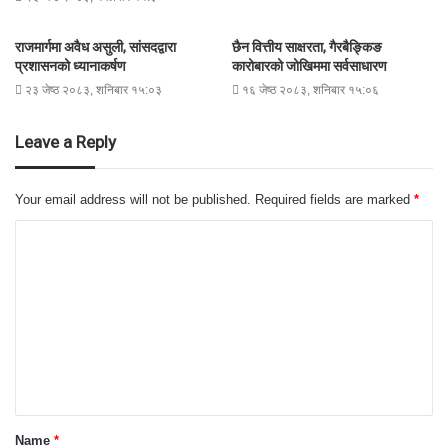
राजमार्गमा अवैध असुली, सांसदद्वारा
छैन वित्तीय साक्षरता, गैरबैङ्किङ
प्रशासनको ध्यानाकर्षण
कारोबारको जोखिममा सर्वसाधारण
२३ जेष्ठ २०८३, शनिबार १५:०३
१६ जेष्ठ २०८३, शनिबार १५:०६
Leave a Reply
Your email address will not be published.
Required fields are marked
*
C
o
m
m
e
n
t
Name
*
*