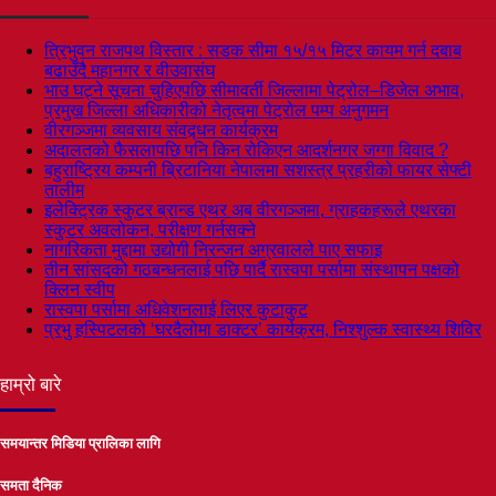
त्रिभुवन राजपथ विस्तार : सडक सीमा १५/१५ मिटर कायम गर्न दबाब
बढाउँदै महानगर र वीउवासंघ
भाउ घट्ने सूचना चुहिएपछि सीमावर्ती जिल्लामा पेट्रोल–डिजेल अभाव,
प्रमुख जिल्ला अधिकारीको नेतृत्वमा पेट्रोल पम्प अनुगमन
वीरगञ्जमा व्यवसाय संवद्र्धन कार्यक्रम
अदालतको फैसलापछि पनि किन रोकिएन आदर्शनगर जग्गा विवाद ?
बहुराष्ट्रिय कम्पनी ब्रिटानिया नेपालमा सशस्त्र प्रहरीको फायर सेफ्टी
तालीम
इलेक्ट्रिक स्कुटर ब्रान्ड एथर अब वीरगञ्जमा, ग्राहकहरूले एथरका
स्कुटर अवलोकन, परीक्षण गर्नसक्ने
नागरिकता मुद्दामा उद्योगी निरन्जन अग्रवालले पाए सफाइ
तीन सांसदको गठबन्धनलाई पछि पार्दै रास्वपा पर्सामा संस्थापन पक्षको
क्लिन स्वीप
रास्वपा पर्सामा अधिवेशनलाई लिएर कुटाकुट
प्रभु हस्पिटलको ‘घरदैलोमा डाक्टर’ कार्यक्रम, निश्शुल्क स्वास्थ्य शिविर
हाम्रो बारे
समयान्तर मिडिया प्रालिका लागि
समता दैनिक