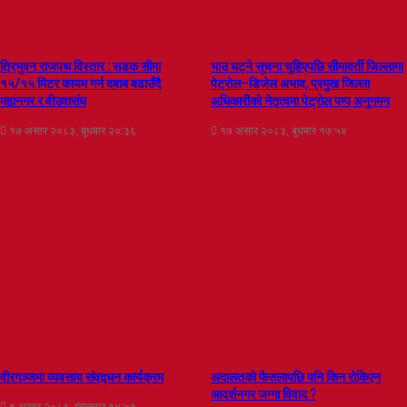
त्रिभुवन राजपथ विस्तार : सडक सीमा
भाउ घट्ने सूचना चुहिएपछि सीमावर्ती जिल्लामा
१५/१५ मिटर कायम गर्न दबाब बढाउँदै
पेट्रोल–डिजेल अभाव, प्रमुख जिल्ला
महानगर र वीउवासंघ
अधिकारीको नेतृत्वमा पेट्रोल पम्प अनुगमन
१७ असार २०८३, बुधबार २०:३६
१७ असार २०८३, बुधबार १७:५४
वीरगञ्जमा व्यवसाय संवद्र्धन कार्यक्रम
अदालतको फैसलापछि पनि किन रोकिएन
आदर्शनगर जग्गा विवाद ?
९ असार २०८३, मंगलवार १४:५१