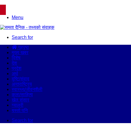
Menu
Search for
गृहपृष्ठ
मुख्य खबर
विशेष
देश
प्रदेश
अर्थ
दृष्टि/संवाद
अन्तराष्ट्रिय
स्वास्थ्य/जीवनशैली
कला/साहित्य
खेल संसार
ग्यालरी
यस्तो पनि
Search for