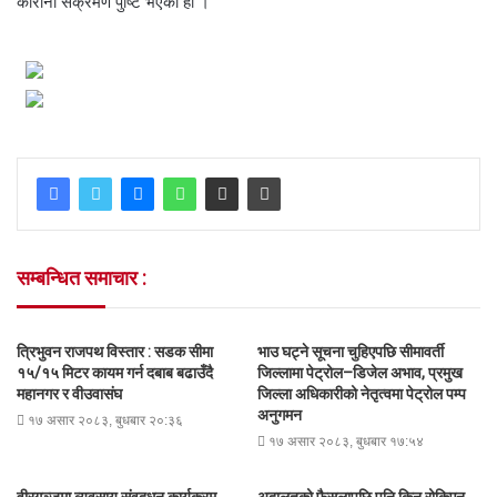
कोरोना संक्रमण पुष्टि भएको हो ।
सम्बन्धित समाचार :
त्रिभुवन राजपथ विस्तार : सडक सीमा
भाउ घट्ने सूचना चुहिएपछि सीमावर्ती
१५/१५ मिटर कायम गर्न दबाब बढाउँदै
जिल्लामा पेट्रोल–डिजेल अभाव, प्रमुख
महानगर र वीउवासंघ
जिल्ला अधिकारीको नेतृत्वमा पेट्रोल पम्प
अनुगमन
१७ असार २०८३, बुधबार २०:३६
१७ असार २०८३, बुधबार १७:५४