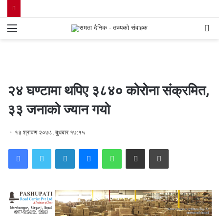
Menu
S
fo
२४ घण्टामा थपिए ३८४० कोरोना संक्रमित,
३३ जनाको ज्यान गयो
१३ श्रावण २०७८, बुधबार १७:१५
Facebook
Twitter
LinkedIn
Messenger
WhatsApp
Share via Email
Print