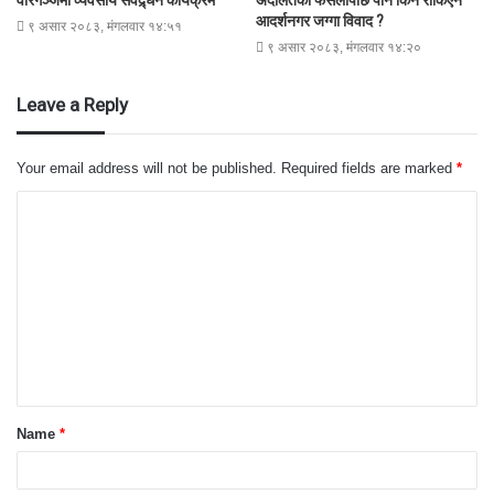
वीरगञ्जमा व्यवसाय संवद्र्धन कार्यक्रम
अदालतको फैसलापछि पनि किन रोकिएन
आदर्शनगर जग्गा विवाद ?
९ असार २०८३, मंगलवार १४:५१
९ असार २०८३, मंगलवार १४:२०
Leave a Reply
Your email address will not be published.
Required fields are marked
*
C
o
m
m
e
n
t
Name
*
*