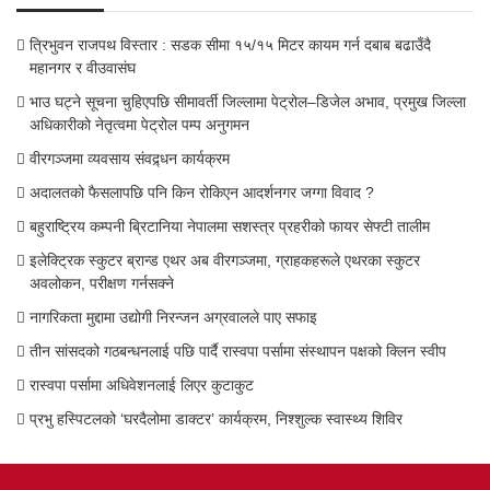
त्रिभुवन राजपथ विस्तार : सडक सीमा १५/१५ मिटर कायम गर्न दबाब बढाउँदै
महानगर र वीउवासंघ
भाउ घट्ने सूचना चुहिएपछि सीमावर्ती जिल्लामा पेट्रोल–डिजेल अभाव, प्रमुख जिल्ला
अधिकारीको नेतृत्वमा पेट्रोल पम्प अनुगमन
वीरगञ्जमा व्यवसाय संवद्र्धन कार्यक्रम
अदालतको फैसलापछि पनि किन रोकिएन आदर्शनगर जग्गा विवाद ?
बहुराष्ट्रिय कम्पनी ब्रिटानिया नेपालमा सशस्त्र प्रहरीको फायर सेफ्टी तालीम
इलेक्ट्रिक स्कुटर ब्रान्ड एथर अब वीरगञ्जमा, ग्राहकहरूले एथरका स्कुटर
अवलोकन, परीक्षण गर्नसक्ने
नागरिकता मुद्दामा उद्योगी निरन्जन अग्रवालले पाए सफाइ
तीन सांसदको गठबन्धनलाई पछि पार्दै रास्वपा पर्सामा संस्थापन पक्षको क्लिन स्वीप
रास्वपा पर्सामा अधिवेशनलाई लिएर कुटाकुट
प्रभु हस्पिटलको ‘घरदैलोमा डाक्टर’ कार्यक्रम, निश्शुल्क स्वास्थ्य शिविर