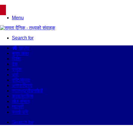
Menu
Search for
गृहपृष्ठ
मुख्य खबर
विशेष
देश
प्रदेश
अर्थ
दृष्टि/संवाद
अन्तराष्ट्रिय
स्वास्थ्य/जीवनशैली
कला/साहित्य
खेल संसार
ग्यालरी
यस्तो पनि
Search for