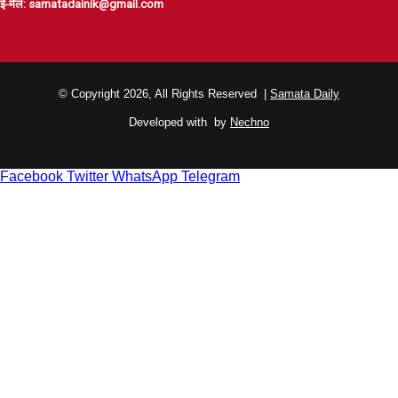
ई-मेल: samatadainik@gmail.com
© Copyright 2026, All Rights Reserved |
Samata Daily
Developed with
by
Nechno
Facebook
Twitter
WhatsApp
Telegram