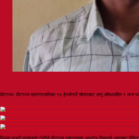
वीरगञ्ज- वीरगञ्ज महानगरपालिका १६ ईनर्वागाउँ चौताराबाट लागू औषधसहित १ जना पक
जिल्ला प्रहरी कार्यालको टोलीले वीरगञ्ज रामगढवाका अफरोज मियालाई आइतबार विभिन