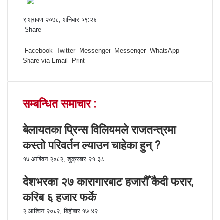
९ श्रावण २०७८, शनिबार ०९:२६
Share
F
T
L
M
M
W
S
P
a
Facebook
w
i
e
e
h
h
r
Twitter
Messenger
Messenger
WhatsApp
Share via Email
c
i
n
s
s
a
a
i
Print
e
t
k
s
s
t
r
n
b
t
e
e
e
s
e
t
o
e
d
n
n
A
v
सम्बन्धित समाचार :
o
r
I
g
g
p
i
k
n
e
e
p
a
r
r
E
बेलायतका प्रिन्स विलियमले राजतन्त्रमा
m
कस्तो परिवर्तन ल्याउन चाहेका हुन् ?
a
i
१७ आश्विन २०८२, शुक्रबार २१:३८
l
देशभरका २७ कारागारबाट हजारौँ कैदी फरार,
करिब ६ हजार फर्के
२ आश्विन २०८२, बिहीबार १७:४२