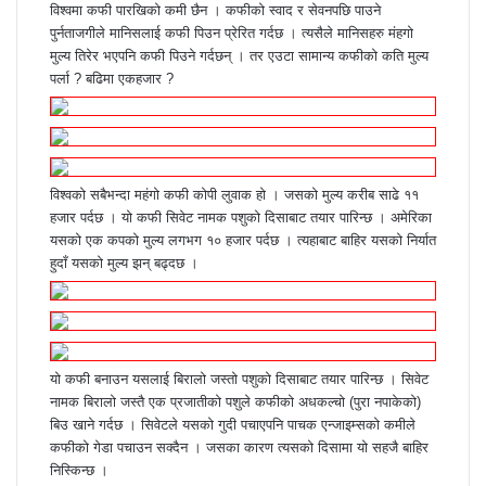
o
r
I
g
g
p
i
विश्वमा कफी पारखिको कमी छैन । कफीको स्वाद र सेवनपछि पाउने
k
n
e
e
p
a
पुर्नताजगीले मानिसलाई कफी पिउन प्रेरित गर्दछ । त्यसैले मानिसहरु मंहगो
r
r
E
मुल्य तिरेर भएपनि कफी पिउने गर्दछन् । तर एउटा सामान्य कफीको कति मुल्य
m
पर्ला ? बढिमा एकहजार ?
a
i
l
विश्वको सबैभन्दा महंगो कफी कोपी लुवाक हो । जसको मुल्य करीब साढे ११
हजार पर्दछ । यो कफी सिवेट नामक पशुको दिसाबाट तयार पारिन्छ । अमेरिका
यसको एक कपको मुल्य लगभग १० हजार पर्दछ । त्यहाबाट बाहिर यसको निर्यात
हुदाँ यसको मुल्य झन् बढ्दछ ।
यो कफी बनाउन यसलाई बिरालो जस्तो पशुको दिसाबाट तयार पारिन्छ । सिवेट
नामक बिरालो जस्तै एक प्रजातीको पशुले कफीको अधकल्चो (पुरा नपाकेको)
बिउ खाने गर्दछ । सिवेटले यसको गुदी पचाएपनि पाचक एन्जाइम्सको कमीले
कफीको गेडा पचाउन सक्दैन । जसका कारण त्यसको दिसामा यो सहजै बाहिर
निस्किन्छ ।