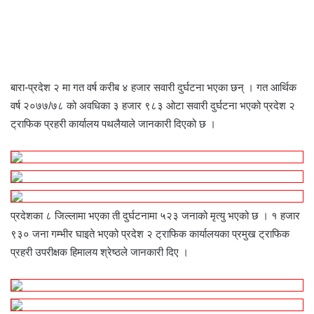
a
w
i
e
e
h
h
r
c
i
n
s
s
a
a
i
e
t
k
s
s
t
r
n
b
t
e
e
e
s
e
t
o
e
d
n
n
A
v
o
r
I
g
g
p
i
बारा-प्रदेश २ मा गत वर्ष करीब ४ हजार सवारी दुर्घटना भएका छन् । गत आर्थिक
k
n
e
e
p
a
वर्ष २०७७/७८ को अवधिका ३ हजार ९८३ ओटा सवारी दुर्घटना भएको प्रदेश २
r
r
E
ट्राफिक प्रहरी कार्यालय पथलैयाले जानकारी दिएको छ ।
m
a
i
l
प्रदेशका ८ जिल्लामा भएका ती दुर्घटनामा ५२३ जनाको मृत्यु भएको छ । १ हजार
९३० जना गम्भीर घाइते भएको प्रदेश २ ट्राफिक कार्यालयका प्रमुख ट्राफिक
प्रहरी उपरीक्षक हिमालय श्रेष्ठले जानकारी दिए ।