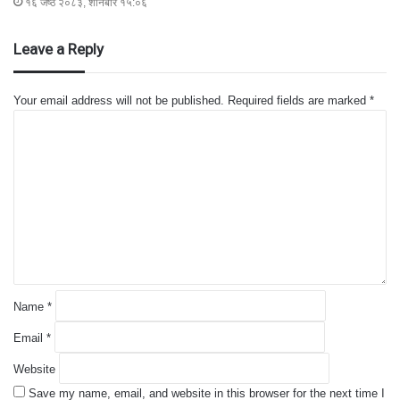
१६ जेष्ठ २०८३, शनिबार १५:०६
Leave a Reply
Your email address will not be published.
Required fields are marked
*
C
o
m
m
e
n
t
*
Name
*
Email
*
Website
Save my name, email, and website in this browser for the next time I