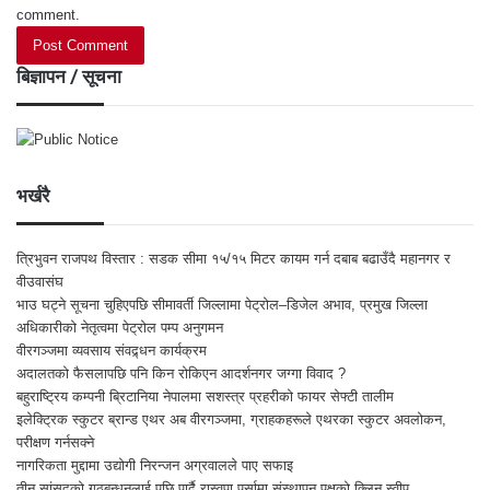
comment.
बिज्ञापन / सूचना
भर्खरै
त्रिभुवन राजपथ विस्तार : सडक सीमा १५/१५ मिटर कायम गर्न दबाब बढाउँदै महानगर र
वीउवासंघ
भाउ घट्ने सूचना चुहिएपछि सीमावर्ती जिल्लामा पेट्रोल–डिजेल अभाव, प्रमुख जिल्ला
अधिकारीको नेतृत्वमा पेट्रोल पम्प अनुगमन
वीरगञ्जमा व्यवसाय संवद्र्धन कार्यक्रम
अदालतको फैसलापछि पनि किन रोकिएन आदर्शनगर जग्गा विवाद ?
बहुराष्ट्रिय कम्पनी ब्रिटानिया नेपालमा सशस्त्र प्रहरीको फायर सेफ्टी तालीम
इलेक्ट्रिक स्कुटर ब्रान्ड एथर अब वीरगञ्जमा, ग्राहकहरूले एथरका स्कुटर अवलोकन,
परीक्षण गर्नसक्ने
नागरिकता मुद्दामा उद्योगी निरन्जन अग्रवालले पाए सफाइ
तीन सांसदको गठबन्धनलाई पछि पार्दै रास्वपा पर्सामा संस्थापन पक्षको क्लिन स्वीप