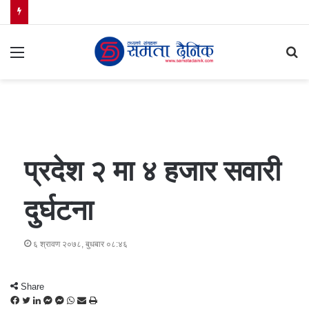
Menu
S
fo
प्रदेश २ मा ४ हजार सवारी
दुर्घटना
६ श्रावण २०७८, बुधबार ०८:४६
Share
F
T
L
M
M
W
S
P