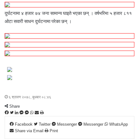
दुर्घटनामा ४ हजार ७४ जना सामान्य घाइते भएका छन् । वर्षभरिमा ५ हजार ८११
ओटा सवारी साधन दुर्घटनामा परेका छन् ।
६ श्रावण २०७८, बुधबार ०८:४६
Share
F
T
L
M
M
W
S
P
a
w
i
e
e
h
h
r
Facebook
Twitter
Messenger
Messenger
WhatsApp
c
i
n
s
s
a
a
i
Share via Email
Print
e
t
k
s
s
t
r
n
b
t
e
e
e
s
e
t