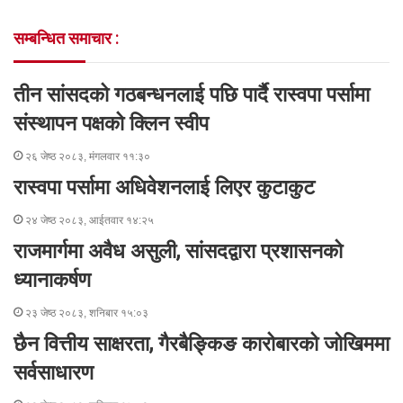
o
e
d
n
n
A
v
सम्बन्धित समाचार :
o
r
I
g
g
p
i
k
n
e
e
p
a
r
r
E
तीन सांसदको गठबन्धनलाई पछि पार्दै रास्वपा पर्सामा
m
a
संस्थापन पक्षको क्लिन स्वीप
i
l
२६ जेष्ठ २०८३, मंगलवार ११:३०
रास्वपा पर्सामा अधिवेशनलाई लिएर कुटाकुट
२४ जेष्ठ २०८३, आईतवार १४:२५
राजमार्गमा अवैध असुली, सांसदद्वारा प्रशासनको
ध्यानाकर्षण
२३ जेष्ठ २०८३, शनिबार १५:०३
छैन वित्तीय साक्षरता, गैरबैङ्किङ कारोबारको जोखिममा
सर्वसाधारण