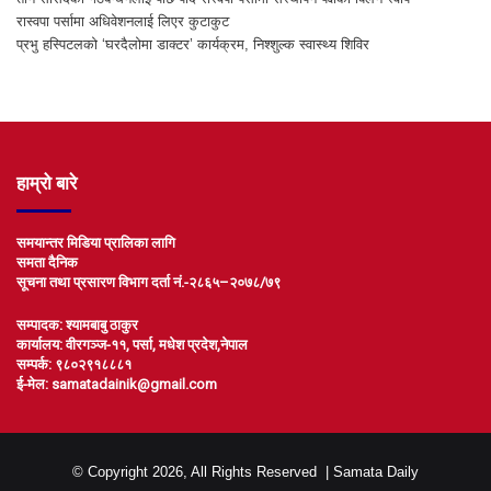
रास्वपा पर्सामा अधिवेशनलाई लिएर कुटाकुट
प्रभु हस्पिटलको ‘घरदैलोमा डाक्टर’ कार्यक्रम, निश्शुल्क स्वास्थ्य शिविर
हाम्रो बारे
समयान्तर मिडिया प्रालिका लागि
समता दैनिक
सूचना तथा प्रसारण विभाग दर्ता नं.-२८६५–२०७८/७९
सम्पादक: श्यामबाबु ठाकुर
कार्यालय: वीरगञ्ज-११, पर्सा, मधेश प्रदेश,नेपाल
सम्पर्क: ९८०२९१८८८१
ई-मेल: samatadainik@gmail.com
© Copyright 2026, All Rights Reserved |
Samata Daily