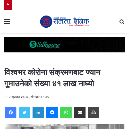
Menu
S
fo
विश्वभर कोरोना संक्रमणबाट ज्यान
गुमाउनेको संख्या ४१ लाख नाघ्यो
४ श्रावण २०७८, सोमबार ०८:०४
Facebook
Twitter
LinkedIn
Messenger
WhatsApp
Share via Email
Print