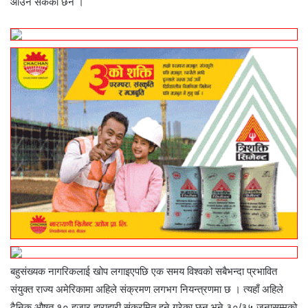
आउन सकेको छैन ।
बहुसंख्यक नागरिकलाई खोप लगाइएपछि एक समय विश्वको सबैभन्दा प्रभावित
संयुक्त राज्य अमेरिकामा अहिले संक्रमण लगभग नियन्त्रणमा छ । त्यहाँ अहिले
दैनिक औषत १० हजार हाराहारी संक्रमित हुने गरेका छन् भने ३०/३५ जनासम्मको