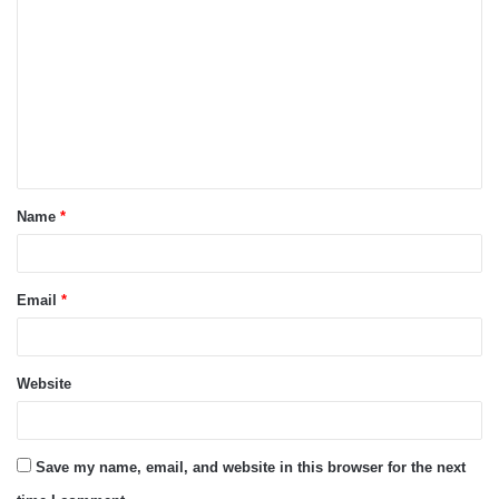
o
m
m
e
n
t
Name
*
*
Email
*
Website
Save my name, email, and website in this browser for the next