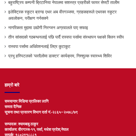
बहुराष्ट्रिय कम्पनी ब्रिटानिया नेपालमा सशस्त्र प्रहरीको फायर सेफ्टी तालीम
इलेक्ट्रिक स्कुटर ब्रान्ड एथर अब वीरगञ्जमा, ग्राहकहरूले एथरका स्कुटर
अवलोकन, परीक्षण गर्नसक्ने
नागरिकता मुद्दामा उद्योगी निरन्जन अग्रवालले पाए सफाइ
तीन सांसदको गठबन्धनलाई पछि पार्दै रास्वपा पर्सामा संस्थापन पक्षको क्लिन स्वीप
रास्वपा पर्सामा अधिवेशनलाई लिएर कुटाकुट
प्रभु हस्पिटलको ‘घरदैलोमा डाक्टर’ कार्यक्रम, निश्शुल्क स्वास्थ्य शिविर
हाम्रो बारे
समयान्तर मिडिया प्रालिका लागि
समता दैनिक
सूचना तथा प्रसारण विभाग दर्ता नं.-२८६५–२०७८/७९
सम्पादक: श्यामबाबु ठाकुर
कार्यालय: वीरगञ्ज-११, पर्सा, मधेश प्रदेश,नेपाल
सम्पर्क: ९८०२९१८८८१