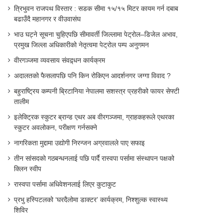
त्रिभुवन राजपथ विस्तार : सडक सीमा १५/१५ मिटर कायम गर्न दबाब
बढाउँदै महानगर र वीउवासंघ
भाउ घट्ने सूचना चुहिएपछि सीमावर्ती जिल्लामा पेट्रोल–डिजेल अभाव,
प्रमुख जिल्ला अधिकारीको नेतृत्वमा पेट्रोल पम्प अनुगमन
वीरगञ्जमा व्यवसाय संवद्र्धन कार्यक्रम
अदालतको फैसलापछि पनि किन रोकिएन आदर्शनगर जग्गा विवाद ?
बहुराष्ट्रिय कम्पनी ब्रिटानिया नेपालमा सशस्त्र प्रहरीको फायर सेफ्टी
तालीम
इलेक्ट्रिक स्कुटर ब्रान्ड एथर अब वीरगञ्जमा, ग्राहकहरूले एथरका
स्कुटर अवलोकन, परीक्षण गर्नसक्ने
नागरिकता मुद्दामा उद्योगी निरन्जन अग्रवालले पाए सफाइ
तीन सांसदको गठबन्धनलाई पछि पार्दै रास्वपा पर्सामा संस्थापन पक्षको
क्लिन स्वीप
रास्वपा पर्सामा अधिवेशनलाई लिएर कुटाकुट
प्रभु हस्पिटलको ‘घरदैलोमा डाक्टर’ कार्यक्रम, निश्शुल्क स्वास्थ्य
शिविर