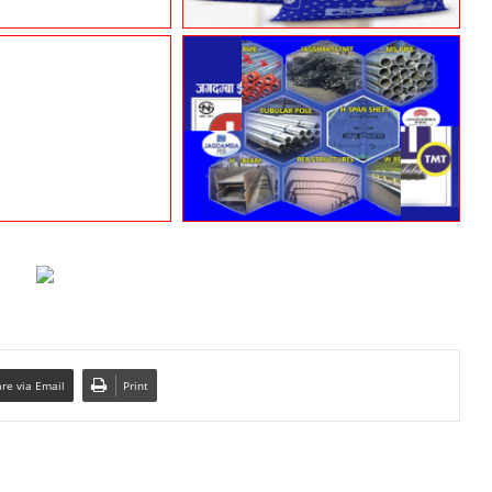
re via Email
Print