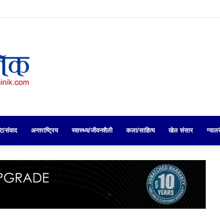
्टि/संवाद
अन्तराष्ट्रिय
स्वास्थ्य/जीवनशैली
कला/साहित्य
खेल संसार
ग्याल