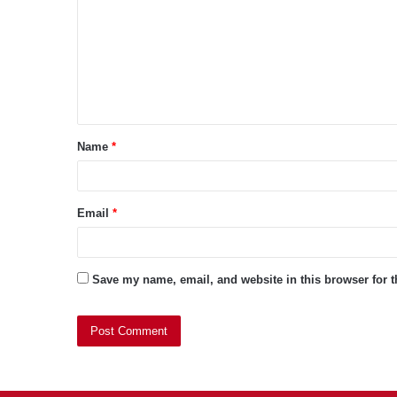
m
m
e
n
t
Name
*
*
Email
*
Save my name, email, and website in this browser for 