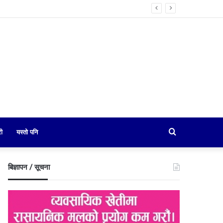
Search
री
यस्तो पनि
for
बिज्ञापन / सूचना