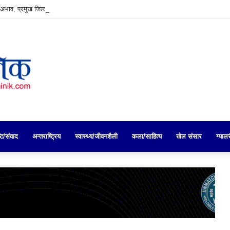
 अभाव, प्रमुख जिल्ला अधिकारीको नेतृत्वमा पेट्रोल पम्प अनुगमन
्टि/संवाद
अन्तराष्ट्रिय
स्वास्थ्य/जीवनशैली
कला/साहित्य
खेल संसार
ग्याल