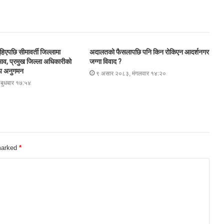
हिएपछि सीमावर्ती जिल्लामा
अदालतको फैसलापछि पनि किन रोकिएन आदर्शनगर
ाव, प्रमुख जिल्ला अधिकारीको
जग्गा विवाद ?
म्प अनुगमन
९ असार २०८३, मंगलवार १४:२०
बुधबार १७:५४
 marked
*