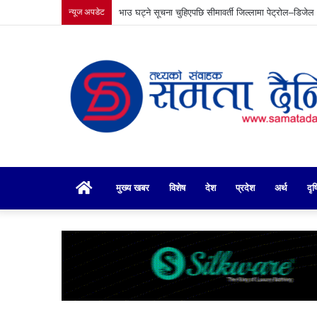
न्यूज अपडेट
भाउ घट्ने सूचना चुहिएपछि सीमावर्ती जिल्लामा पेट्रोल–डिजेल
गृहपृष्ठ
मुख्य खबर
विशेष
देश
प्रदेश
अर्थ
दृष