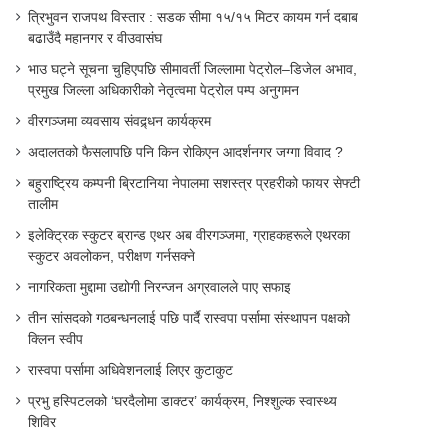
त्रिभुवन राजपथ विस्तार : सडक सीमा १५/१५ मिटर कायम गर्न दबाब
बढाउँदै महानगर र वीउवासंघ
भाउ घट्ने सूचना चुहिएपछि सीमावर्ती जिल्लामा पेट्रोल–डिजेल अभाव,
प्रमुख जिल्ला अधिकारीको नेतृत्वमा पेट्रोल पम्प अनुगमन
वीरगञ्जमा व्यवसाय संवद्र्धन कार्यक्रम
अदालतको फैसलापछि पनि किन रोकिएन आदर्शनगर जग्गा विवाद ?
बहुराष्ट्रिय कम्पनी ब्रिटानिया नेपालमा सशस्त्र प्रहरीको फायर सेफ्टी
तालीम
इलेक्ट्रिक स्कुटर ब्रान्ड एथर अब वीरगञ्जमा, ग्राहकहरूले एथरका
स्कुटर अवलोकन, परीक्षण गर्नसक्ने
नागरिकता मुद्दामा उद्योगी निरन्जन अग्रवालले पाए सफाइ
तीन सांसदको गठबन्धनलाई पछि पार्दै रास्वपा पर्सामा संस्थापन पक्षको
क्लिन स्वीप
रास्वपा पर्सामा अधिवेशनलाई लिएर कुटाकुट
प्रभु हस्पिटलको ‘घरदैलोमा डाक्टर’ कार्यक्रम, निश्शुल्क स्वास्थ्य
शिविर