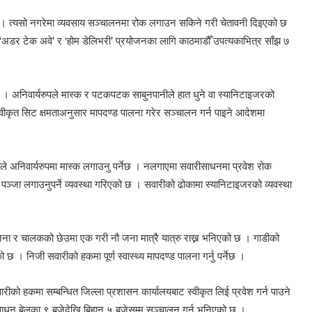
पर्नेछ । त्यसो नगरेमा व्यवसाय सञ्चालनमा रोक लगाउन सकिने गरी चेतावनी दिइएको छ
 ‘अडर टेक अवे’ र ‘होम डेलिभरी’ प्रयोजनका लागि काठमाडौँ उपत्यकाभित्र साँझ ७
ेछ । अनिवार्यरुपले मास्क र पटकपटक साबुनपानीले हात धुने वा स्यानिटाइजरको
स्वीकृत सिट क्षमताअनुसार मापदण्ड पालना गरेर सञ्चालन गर्न पाइने आदेशमा
्रुले अनिवार्यरुपमा मास्क लगाउनु पर्नेछ । नलगाएमा सवारीसाधनमा प्रवेश रोक
ा लगाउनुपर्ने व्यवस्था गरिएको छ । सवारीको ढोकामा स्यानिटाइजरको व्यवस्था
जना र चालकको छेउमा एक गरी नौ जना मात्रै यात्रु राख्न भनिएको छ । गाडीको
छ । निजी सवारीको हकमा पूर्ण स्वास्थ्य मापदण्ड पालना गर्नु पर्नेछ ।
ारीको हकमा सम्बन्धित जिल्ला प्रशासन कार्यालयबाट स्वीकृत लिई प्रवेश गर्न पाउने
 साधन बेलुका ९ बजेदेखि बिहान ५ बजेसम्म सञ्चालन गर्न भनिएको छ ।