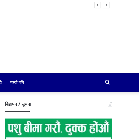
Search
री
यस्तो पनि
for
बिज्ञापन / सूचना