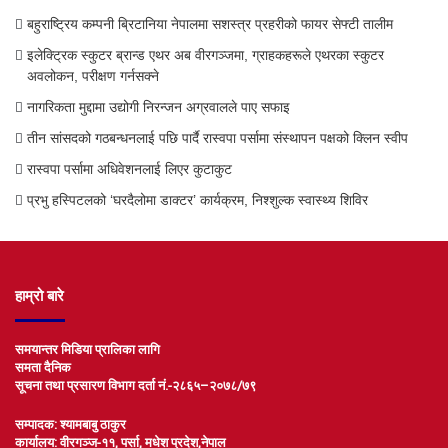
बहुराष्ट्रिय कम्पनी ब्रिटानिया नेपालमा सशस्त्र प्रहरीको फायर सेफ्टी तालीम
इलेक्ट्रिक स्कुटर ब्रान्ड एथर अब वीरगञ्जमा, ग्राहकहरूले एथरका स्कुटर
अवलोकन, परीक्षण गर्नसक्ने
नागरिकता मुद्दामा उद्योगी निरन्जन अग्रवालले पाए सफाइ
तीन सांसदको गठबन्धनलाई पछि पार्दै रास्वपा पर्सामा संस्थापन पक्षको क्लिन स्वीप
रास्वपा पर्सामा अधिवेशनलाई लिएर कुटाकुट
प्रभु हस्पिटलको ‘घरदैलोमा डाक्टर’ कार्यक्रम, निश्शुल्क स्वास्थ्य शिविर
हाम्रो बारे
समयान्तर मिडिया प्रालिका लागि
समता दैनिक
सूचना तथा प्रसारण विभाग दर्ता नं.-२८६५–२०७८/७९
सम्पादक: श्यामबाबु ठाकुर
कार्यालय: वीरगञ्ज-११, पर्सा, मधेश प्रदेश,नेपाल