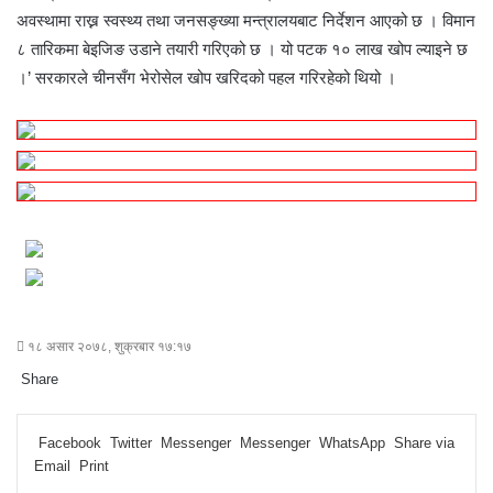
अवस्थामा राख्न स्वस्थ्य तथा जनसङ्ख्या मन्त्रालयबाट निर्देशन आएको छ । विमान
८ तारिकमा बेइजिङ उडाने तयारी गरिएको छ । यो पटक १० लाख खोप ल्याइने छ
।’ सरकारले चीनसँग भेरोसेल खोप खरिदको पहल गरिरहेको थियो ।
१८ असार २०७८, शुक्रबार १७:१७
Share
F
T
L
M
M
W
S
P
a
w
i
e
e
h
h
r
Facebook
Twitter
Messenger
Messenger
WhatsApp
Share via
c
i
n
s
s
a
a
i
Email
Print
e
t
k
s
s
t
r
n