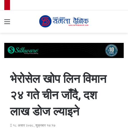
Menu
S
fo
भेरोसेल खोप लिन विमान
२४ गते चीन जाँदै, दश
लाख डाेज ल्याइने
१८ असार २०७८, शुक्रबार १७:१७