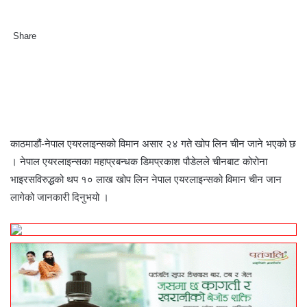
Share
F
T
L
M
M
W
S
P
a
w
i
e
e
h
h
r
c
i
n
s
s
a
a
i
e
t
k
s
s
t
r
n
b
t
e
e
e
s
e
t
o
e
d
n
n
A
v
o
r
I
g
g
p
i
काठमाडौं-नेपाल एयरलाइन्सको विमान असार २४ गते खोप लिन चीन जाने भएको छ
k
n
e
e
p
a
। नेपाल एयरलाइन्सका महाप्रबन्धक डिमप्रकाश पौडेलले चीनबाट कोरोना
r
r
E
भाइरसविरुद्धको थप १० लाख खोप लिन नेपाल एयरलाइन्सको विमान चीन जान
m
a
लागेको जानकारी दिनुभयो ।
i
l