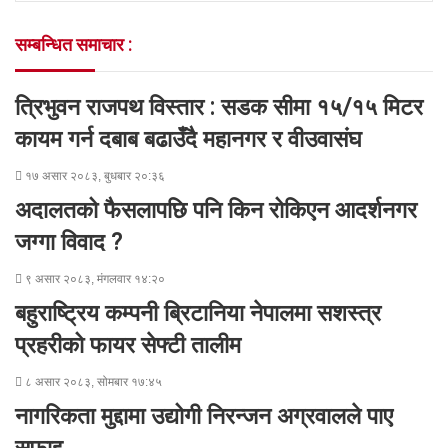
b
t
e
e
e
s
e
t
o
e
d
n
n
A
v
सम्बन्धित समाचार :
o
r
I
g
g
p
i
k
n
e
e
p
a
r
r
E
त्रिभुवन राजपथ विस्तार : सडक सीमा १५/१५ मिटर
m
a
कायम गर्न दबाब बढाउँदै महानगर र वीउवासंघ
i
l
१७ असार २०८३, बुधबार २०:३६
अदालतको फैसलापछि पनि किन रोकिएन आदर्शनगर
जग्गा विवाद ?
९ असार २०८३, मंगलवार १४:२०
बहुराष्ट्रिय कम्पनी ब्रिटानिया नेपालमा सशस्त्र
प्रहरीको फायर सेफ्टी तालीम
८ असार २०८३, सोमबार १७:४५
नागरिकता मुद्दामा उद्योगी निरन्जन अग्रवालले पाए