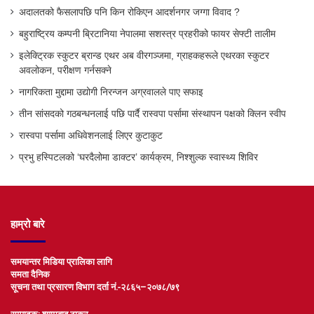
अदालतको फैसलापछि पनि किन रोकिएन आदर्शनगर जग्गा विवाद ?
बहुराष्ट्रिय कम्पनी ब्रिटानिया नेपालमा सशस्त्र प्रहरीको फायर सेफ्टी तालीम
इलेक्ट्रिक स्कुटर ब्रान्ड एथर अब वीरगञ्जमा, ग्राहकहरूले एथरका स्कुटर
अवलोकन, परीक्षण गर्नसक्ने
नागरिकता मुद्दामा उद्योगी निरन्जन अग्रवालले पाए सफाइ
तीन सांसदको गठबन्धनलाई पछि पार्दै रास्वपा पर्सामा संस्थापन पक्षको क्लिन स्वीप
रास्वपा पर्सामा अधिवेशनलाई लिएर कुटाकुट
प्रभु हस्पिटलको ‘घरदैलोमा डाक्टर’ कार्यक्रम, निश्शुल्क स्वास्थ्य शिविर
हाम्रो बारे
समयान्तर मिडिया प्रालिका लागि
समता दैनिक
सूचना तथा प्रसारण विभाग दर्ता नं.-२८६५–२०७८/७९