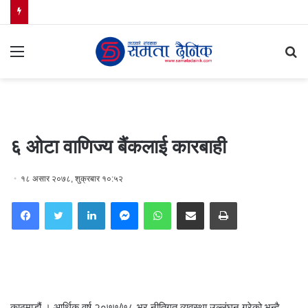
Menu
S
fo
६ ओटा वाणिज्य बैंकलाई कारबाही
१८ असार २०७८, शुक्रबार १०:५२
Facebook
Twitter
LinkedIn
Messenger
WhatsApp
Share via Email
Print
काठमाडौं । आर्थिक वर्ष २०७७/७८ भर नीतिगत व्यवस्था उल्लंघन गरेको भन्दै