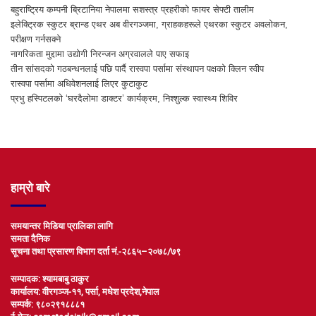
बहुराष्ट्रिय कम्पनी ब्रिटानिया नेपालमा सशस्त्र प्रहरीको फायर सेफ्टी तालीम
इलेक्ट्रिक स्कुटर ब्रान्ड एथर अब वीरगञ्जमा, ग्राहकहरूले एथरका स्कुटर अवलोकन,
परीक्षण गर्नसक्ने
नागरिकता मुद्दामा उद्योगी निरन्जन अग्रवालले पाए सफाइ
तीन सांसदको गठबन्धनलाई पछि पार्दै रास्वपा पर्सामा संस्थापन पक्षको क्लिन स्वीप
रास्वपा पर्सामा अधिवेशनलाई लिएर कुटाकुट
प्रभु हस्पिटलको ‘घरदैलोमा डाक्टर’ कार्यक्रम, निश्शुल्क स्वास्थ्य शिविर
हाम्रो बारे
समयान्तर मिडिया प्रालिका लागि
समता दैनिक
सूचना तथा प्रसारण विभाग दर्ता नं.-२८६५–२०७८/७९
सम्पादक: श्यामबाबु ठाकुर
कार्यालय: वीरगञ्ज-११, पर्सा, मधेश प्रदेश,नेपाल
सम्पर्क: ९८०२९१८८८१