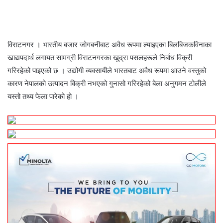
e
t
k
s
s
t
r
n
b
t
e
e
e
s
e
t
o
e
d
n
n
A
v
o
r
I
g
g
p
i
विराटनगर । भारतीय बजार जोगबनीबाट अवैध रूपमा ल्याइएका बिलबिजकविनाका
k
n
e
e
p
a
खाद्यपदार्थ लगायत सामग्री विराटनगरका खुद्रा पसलहरूले निर्बाध विक्री
r
r
E
गरिरहेको पाइएको छ । उद्योगी व्यवसायीले भारतबाट अवैध रूपमा आउने वस्तुको
m
a
कारण नेपालको उत्पादन विक्री नभएको गुनासो गरिरहेको बेला अनुगमन टोलीले
i
यस्तो तथ्य फेला पारेको हो ।
l