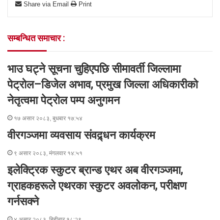
Share via Email
Print
e
t
k
s
s
t
r
n
b
t
e
e
e
s
e
t
o
e
d
n
n
A
v
सम्बन्धित समाचार :
o
r
I
g
g
p
i
k
n
e
e
p
a
r
r
E
भाउ घट्ने सूचना चुहिएपछि सीमावर्ती जिल्लामा
m
a
पेट्रोल–डिजेल अभाव, प्रमुख जिल्ला अधिकारीको
i
नेतृत्वमा पेट्रोल पम्प अनुगमन
l
१७ असार २०८३, बुधबार १७:५४
वीरगञ्जमा व्यवसाय संवद्र्धन कार्यक्रम
९ असार २०८३, मंगलवार १४:५१
इलेक्ट्रिक स्कुटर ब्रान्ड एथर अब वीरगञ्जमा,
ग्राहकहरूले एथरका स्कुटर अवलोकन, परीक्षण
गर्नसक्ने
४ असार २०८३, बिहीबार १८:२९