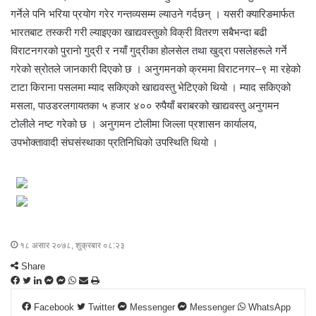
गर्नेले पनि भरिया प्रयोग गरेर गन्तव्यसम्म ल्याउने गर्दछन् । यसरी क्यारिङमार्फत
भारतबाट तस्करी गरी ल्याइएका खाद्यवस्तुको विक्री वितरण सबैभन्दा बढी
विराटनगरको पुरानो गुद्री र नयाँ गुद्रीका होलसेल तथा खुद्रा पसलेहरूले गर्ने
गरेको स्रोतले जानकारी दिएको छ । अनुगमनको क्रममा विराटनगर–९ मा रहेको
टाटा किराना पसलमा म्याद सकिएको खाद्यवस्तु भेटिएको थियो । म्याद सकिएको
मसला, पाउडरलगायतका ५ हजार ४०० रुपैयाँ बराबरको खाद्यवस्तु अनुगमन
टोलीले नष्ट गरेको छ । अनुगमन टोलीमा जिल्ला प्रशासन कार्यालय,
उपभोक्तावादी संघसंस्थाका प्रतिनिधिको उपस्थिति थियो ।
१८ असार २०७८, शुक्रबार ०८:२३
Share
F
T
L
M
M
W
S
P
a
w
i
e
e
h
h
r
Facebook
Twitter
Messenger
Messenger
WhatsApp
c
i
n
s
s
a
a
i