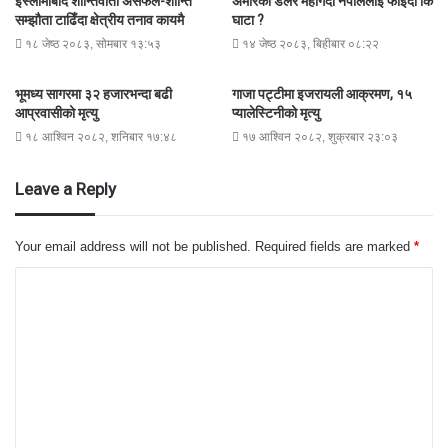
इस्लामाबाद शान्तिवार्ता असफल-शान्ति
अमेरिकी डलर महँगिदा नेपाललाई फाईदा कि
सम्झौता टाढिँदा क्षेत्रीय तनाव कायमै
घाटा ?
१८ जेष्ठ २०८३, सोमबार १३:५३
१४ जेष्ठ २०८३, बिहीबार ०८:२२
भूमध्य सागरमा ३२ हजारभन्दा बढी
गाजा पट्टीमा इजरायली आक्रमण, १५
आप्रवासीको मृत्यु
प्यालेस्टिनीको मृत्यु
१८ आश्विन २०८२, शनिबार १७:४८
१७ आश्विन २०८२, शुक्रबार २३:०३
Leave a Reply
Your email address will not be published.
Required fields are marked
*
C
o
m
m
e
n