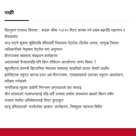
भर्खरै
त्रिभुवन राजपथ विस्तार : सडक सीमा १५/१५ मिटर कायम गर्न दबाब बढाउँदै महानगर र
वीउवासंघ
भाउ घट्ने सूचना चुहिएपछि सीमावर्ती जिल्लामा पेट्रोल–डिजेल अभाव, प्रमुख जिल्ला
अधिकारीको नेतृत्वमा पेट्रोल पम्प अनुगमन
वीरगञ्जमा व्यवसाय संवद्र्धन कार्यक्रम
अदालतको फैसलापछि पनि किन रोकिएन आदर्शनगर जग्गा विवाद ?
बहुराष्ट्रिय कम्पनी ब्रिटानिया नेपालमा सशस्त्र प्रहरीको फायर सेफ्टी तालीम
इलेक्ट्रिक स्कुटर ब्रान्ड एथर अब वीरगञ्जमा, ग्राहकहरूले एथरका स्कुटर अवलोकन,
परीक्षण गर्नसक्ने
नागरिकता मुद्दामा उद्योगी निरन्जन अग्रवालले पाए सफाइ
तीन सांसदको गठबन्धनलाई पछि पार्दै रास्वपा पर्सामा संस्थापन पक्षको क्लिन स्वीप
रास्वपा पर्सामा अधिवेशनलाई लिएर कुटाकुट
प्रभु हस्पिटलको ‘घरदैलोमा डाक्टर’ कार्यक्रम, निश्शुल्क स्वास्थ्य शिविर