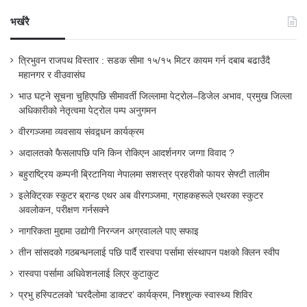
भर्खरै
त्रिभुवन राजपथ विस्तार : सडक सीमा १५/१५ मिटर कायम गर्न दबाब बढाउँदै
महानगर र वीउवासंघ
भाउ घट्ने सूचना चुहिएपछि सीमावर्ती जिल्लामा पेट्रोल–डिजेल अभाव, प्रमुख जिल्ला
अधिकारीको नेतृत्वमा पेट्रोल पम्प अनुगमन
वीरगञ्जमा व्यवसाय संवद्र्धन कार्यक्रम
अदालतको फैसलापछि पनि किन रोकिएन आदर्शनगर जग्गा विवाद ?
बहुराष्ट्रिय कम्पनी ब्रिटानिया नेपालमा सशस्त्र प्रहरीको फायर सेफ्टी तालीम
इलेक्ट्रिक स्कुटर ब्रान्ड एथर अब वीरगञ्जमा, ग्राहकहरूले एथरका स्कुटर
अवलोकन, परीक्षण गर्नसक्ने
नागरिकता मुद्दामा उद्योगी निरन्जन अग्रवालले पाए सफाइ
तीन सांसदको गठबन्धनलाई पछि पार्दै रास्वपा पर्सामा संस्थापन पक्षको क्लिन स्वीप
रास्वपा पर्सामा अधिवेशनलाई लिएर कुटाकुट
प्रभु हस्पिटलको ‘घरदैलोमा डाक्टर’ कार्यक्रम, निश्शुल्क स्वास्थ्य शिविर