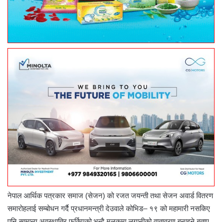
नेपाल आर्थिक पत्रकार समाज (सेजन) को रजत जयन्ती तथा सेजन अवार्ड वितरण
समारोहलाई सम्बोधन गर्दै प्रधानमन्त्री देउवाले कोभिड– १९ को महामारी नसकिए
पनि सामान्य अवस्थातिर फर्किएको भन्दै मुलुकमा लगानीको वातावरण बनाइने बताए