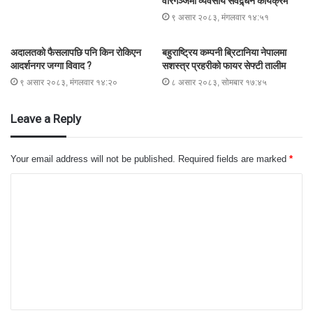
वीरगञ्जमा व्यवसाय संवद्र्धन कार्यक्रम
९ असार २०८३, मंगलवार १४:५१
अदालतको फैसलापछि पनि किन रोकिएन
बहुराष्ट्रिय कम्पनी ब्रिटानिया नेपालमा
आदर्शनगर जग्गा विवाद ?
सशस्त्र प्रहरीको फायर सेफ्टी तालीम
९ असार २०८३, मंगलवार १४:२०
८ असार २०८३, सोमबार १७:४५
Leave a Reply
Your email address will not be published.
Required fields are marked
*
C
o
m
m
e
n
t