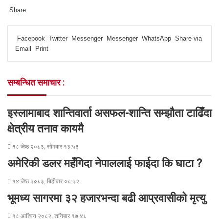
Share
F
T
L
M
M
W
S
P
a
w
i
e
e
h
h
r
Facebook
Twitter
Messenger
Messenger
WhatsApp
Share via
c
i
n
s
s
a
a
i
Email
Print
e
t
k
s
s
t
r
n
b
t
e
e
e
s
e
t
o
e
d
n
n
A
v
सम्बन्धित समाचार :
o
r
I
g
g
p
i
k
n
e
e
p
a
r
r
E
इस्लामाबाद शान्तिवार्ता असफल-शान्ति सम्झौता टाढिँदा
m
a
क्षेत्रीय तनाव कायमै
i
l
१८ जेष्ठ २०८३, सोमबार १३:५३
अमेरिकी डलर महँगिदा नेपाललाई फाईदा कि घाटा ?
१४ जेष्ठ २०८३, बिहीबार ०८:२२
भूमध्य सागरमा ३२ हजारभन्दा बढी आप्रवासीको मृत्यु
१८ आश्विन २०८२, शनिबार १७:४८