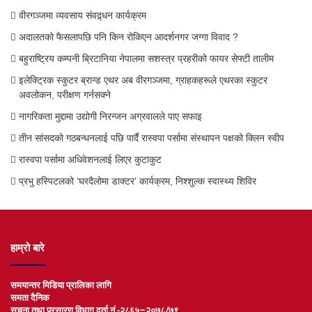
वीरगञ्जमा व्यवसाय संवद्र्धन कार्यक्रम
अदालतको फैसलापछि पनि किन रोकिएन आदर्शनगर जग्गा विवाद ?
बहुराष्ट्रिय कम्पनी ब्रिटानिया नेपालमा सशस्त्र प्रहरीको फायर सेफ्टी तालीम
इलेक्ट्रिक स्कुटर ब्रान्ड एथर अब वीरगञ्जमा, ग्राहकहरूले एथरका स्कुटर
अवलोकन, परीक्षण गर्नसक्ने
नागरिकता मुद्दामा उद्योगी निरन्जन अग्रवालले पाए सफाइ
तीन सांसदको गठबन्धनलाई पछि पार्दै रास्वपा पर्सामा संस्थापन पक्षको क्लिन स्वीप
रास्वपा पर्सामा अधिवेशनलाई लिएर कुटाकुट
प्रभु हस्पिटलको ‘घरदैलोमा डाक्टर’ कार्यक्रम, निश्शुल्क स्वास्थ्य शिविर
हाम्रो बारे
समयान्तर मिडिया प्रालिका लागि
समता दैनिक
सूचना तथा प्रसारण विभाग दर्ता नं.-२८६५–२०७८/७९