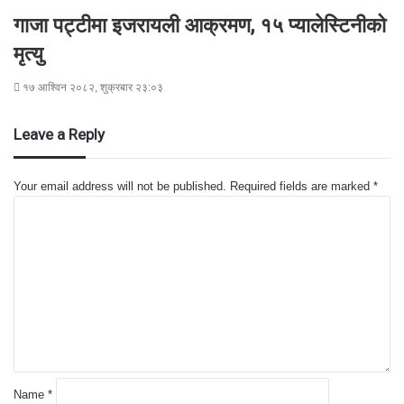
गाजा पट्टीमा इजरायली आक्रमण, १५ प्यालेस्टिनीको
मृत्यु
१७ आश्विन २०८२, शुक्रबार २३:०३
Leave a Reply
Your email address will not be published.
Required fields are marked
*
C
o
m
m
e
n
t
*
Name
*