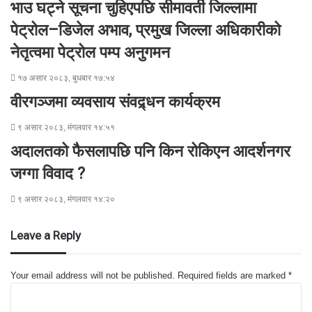
भाउ घट्ने सूचना चुहिएपछि सीमावर्ती जिल्लामा
पेट्रोल–डिजेल अभाव, प्रमुख जिल्ला अधिकारीको
नेतृत्वमा पेट्रोल पम्प अनुगमन
१७ असार २०८३, बुधबार १७:५४
वीरगञ्जमा व्यवसाय संवद्र्धन कार्यक्रम
९ असार २०८३, मंगलवार १४:५१
अदालतको फैसलापछि पनि किन रोकिएन आदर्शनगर
जग्गा विवाद ?
९ असार २०८३, मंगलवार १४:२०
Leave a Reply
Your email address will not be published.
Required fields are marked
*
C
o