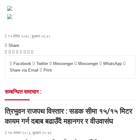
१५ मंसिर २०७८, बुधबार ०६:४८
Share
F
T
L
M
M
W
S
P
a
w
i
e
e
h
h
r
Facebook
Twitter
Messenger
Messenger
WhatsApp
c
i
n
s
s
a
a
i
Share via Email
Print
e
t
k
s
s
t
r
n
b
t
e
e
e
s
e
t
o
e
d
n
n
A
v
सम्बन्धित समाचार :
o
r
I
g
g
p
i
k
n
e
e
p
a
r
r
E
त्रिभुवन राजपथ विस्तार : सडक सीमा १५/१५ मिटर
m
a
कायम गर्न दबाब बढाउँदै महानगर र वीउवासंघ
i
l
१७ असार २०८३, बुधबार २०:३६