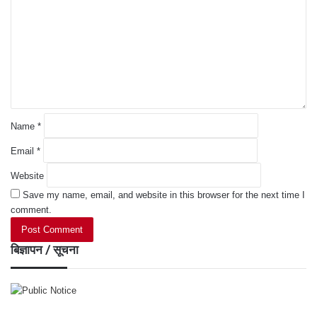
m
m
e
n
t
*
Name
*
Email
*
Website
Save my name, email, and website in this browser for the next time I
comment.
बिज्ञापन / सूचना