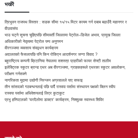
भर्खरै
त्रिभुवन राजपथ विस्तार : सडक सीमा १५/१५ मिटर कायम गर्न दबाब बढाउँदै महानगर र
वीउवासंघ
भाउ घट्ने सूचना चुहिएपछि सीमावर्ती जिल्लामा पेट्रोल–डिजेल अभाव, प्रमुख जिल्ला
अधिकारीको नेतृत्वमा पेट्रोल पम्प अनुगमन
वीरगञ्जमा व्यवसाय संवद्र्धन कार्यक्रम
अदालतको फैसलापछि पनि किन रोकिएन आदर्शनगर जग्गा विवाद ?
बहुराष्ट्रिय कम्पनी ब्रिटानिया नेपालमा सशस्त्र प्रहरीको फायर सेफ्टी तालीम
इलेक्ट्रिक स्कुटर ब्रान्ड एथर अब वीरगञ्जमा, ग्राहकहरूले एथरका स्कुटर अवलोकन,
परीक्षण गर्नसक्ने
नागरिकता मुद्दामा उद्योगी निरन्जन अग्रवालले पाए सफाइ
तीन सांसदको गठबन्धनलाई पछि पार्दै रास्वपा पर्सामा संस्थापन पक्षको क्लिन स्वीप
रास्वपा पर्सामा अधिवेशनलाई लिएर कुटाकुट
प्रभु हस्पिटलको ‘घरदैलोमा डाक्टर’ कार्यक्रम, निश्शुल्क स्वास्थ्य शिविर