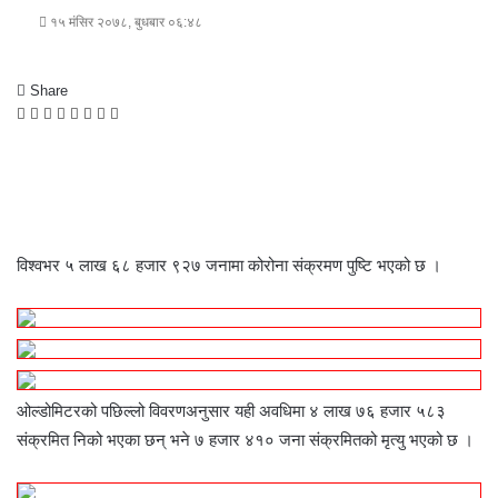
१५ मंसिर २०७८, बुधबार ०६:४८
Share
F
T
L
M
M
W
S
P
a
w
i
e
e
h
h
r
c
i
n
s
s
a
a
i
e
t
k
s
s
t
r
n
b
t
e
e
e
s
e
t
o
e
d
n
n
A
v
o
r
I
g
g
p
i
विश्वभर ५ लाख ६८ हजार ९२७ जनामा कोरोना संक्रमण पुष्टि भएको छ ।
k
n
e
e
p
a
r
r
E
m
a
i
l
ओल्डोमिटरको पछिल्लो विवरणअनुसार यही अवधिमा ४ लाख ७६ हजार ५८३
संक्रमित निको भएका छन् भने ७ हजार ४१० जना संक्रमितको मृत्यु भएको छ ।