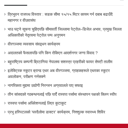
त्रिभुवन राजपथ विस्तार : सडक सीमा १५/१५ मिटर कायम गर्न दबाब बढाउँदै
महानगर र वीउवासंघ
भाउ घट्ने सूचना चुहिएपछि सीमावर्ती जिल्लामा पेट्रोल–डिजेल अभाव, प्रमुख जिल्ला
अधिकारीको नेतृत्वमा पेट्रोल पम्प अनुगमन
वीरगञ्जमा व्यवसाय संवद्र्धन कार्यक्रम
अदालतको फैसलापछि पनि किन रोकिएन आदर्शनगर जग्गा विवाद ?
बहुराष्ट्रिय कम्पनी ब्रिटानिया नेपालमा सशस्त्र प्रहरीको फायर सेफ्टी तालीम
इलेक्ट्रिक स्कुटर ब्रान्ड एथर अब वीरगञ्जमा, ग्राहकहरूले एथरका स्कुटर
अवलोकन, परीक्षण गर्नसक्ने
नागरिकता मुद्दामा उद्योगी निरन्जन अग्रवालले पाए सफाइ
तीन सांसदको गठबन्धनलाई पछि पार्दै रास्वपा पर्सामा संस्थापन पक्षको क्लिन स्वीप
रास्वपा पर्सामा अधिवेशनलाई लिएर कुटाकुट
प्रभु हस्पिटलको ‘घरदैलोमा डाक्टर’ कार्यक्रम, निश्शुल्क स्वास्थ्य शिविर