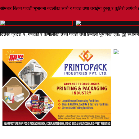
सोमबार बिहान पहाडी भूभागमा बदलीका साथै र पहाड तथा तराईमा हुस्सु र कुहिरो लागे
दिउँसो प्रदेश १, गण्डकी र कर्णालीका उच्च पहाडी तथा हिमाली भूभागका एक/ दुई स्थान