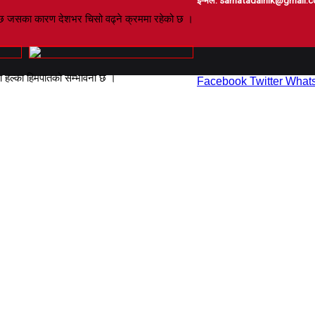
ई-मेल: samatadainik@gmail.
को छ जसका कारण देशभर चिसो वढ्ने क्रममा रहेको छ ।
मा हल्का हिमपातको सम्भावना छ ।
Facebook
Twitter
What