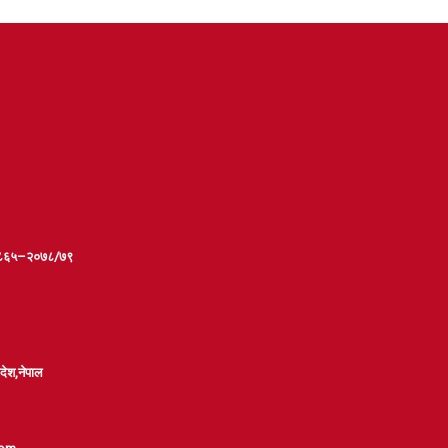
.-२८६५–२०७८/७९
रदेश,नेपाल