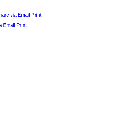
hare via Email
Print
a Email
Print