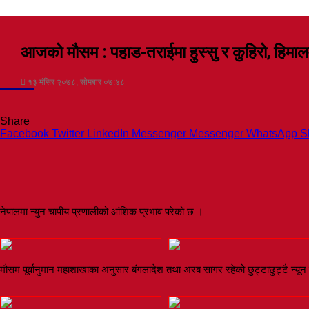
आजको मौसम : पहाड-तराईमा हुस्सु र कुहिरो, हिमा
१३ मंसिर २०७८, सोमबार ०७:४८
Share
Facebook
Twitter
LinkedIn
Messenger
Messenger
WhatsApp
S
नेपालमा न्युन चापीय प्रणालीको आंशिक प्रभाव परेको छ ।
मौसम पूर्वानुमान महाशाखाका अनुसार ब‌ंगलादेश तथा अरब सागर रहेको छुट्टाछुट्टै न्यू