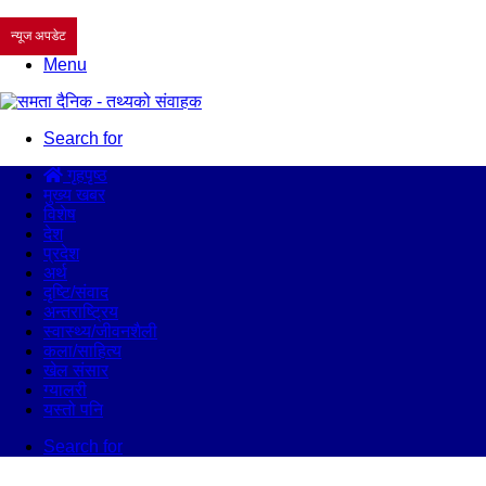
न्यूज अपडेट
Menu
Search for
गृहपृष्ठ
मुख्य खबर
विशेष
देश
प्रदेश
अर्थ
दृष्टि/संवाद
अन्तराष्ट्रिय
स्वास्थ्य/जीवनशैली
कला/साहित्य
खेल संसार
ग्यालरी
यस्तो पनि
Search for