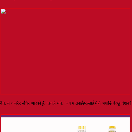
दैन, म त मरेर बाँचेर आएको हुँ,’ उनले भने, ‘जब म तपाईंहरूलाई मेरो अगाडि देख्छु देशको भवि