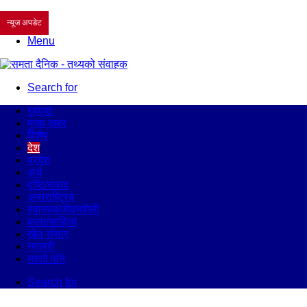
न्यूज अपडेट
Menu
Search for
गृहपृष्ठ
मुख्य खबर
विशेष
देश
प्रदेश
अर्थ
दृष्टि/संवाद
अन्तराष्ट्रिय
स्वास्थ्य/जीवनशैली
कला/साहित्य
खेल संसार
ग्यालरी
यस्तो पनि
Search for