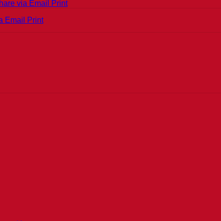
hare via Email
Print
a Email
Print