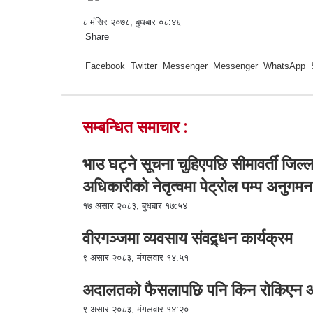
८ मंसिर २०७८, बुधबार ०८:४६
Share
F
T
L
M
M
W
S
P
a
Facebook
w
i
e
e
h
h
r
Twitter
Messenger
Messenger
WhatsApp
c
i
n
s
s
a
a
i
e
t
k
s
s
t
r
n
b
t
e
e
e
s
e
t
सम्बन्धित समाचार :
o
e
d
n
n
A
v
o
r
I
g
g
p
i
k
n
e
e
p
a
भाउ घट्ने सूचना चुहिएपछि सीमावर्ती जिल्
r
r
E
अधिकारीको नेतृत्वमा पेट्रोल पम्प अनुगमन
m
a
१७ असार २०८३, बुधबार १७:५४
i
l
वीरगञ्जमा व्यवसाय संवद्र्धन कार्यक्रम
९ असार २०८३, मंगलवार १४:५१
अदालतको फैसलापछि पनि किन रोकिएन आद
९ असार २०८३, मंगलवार १४:२०