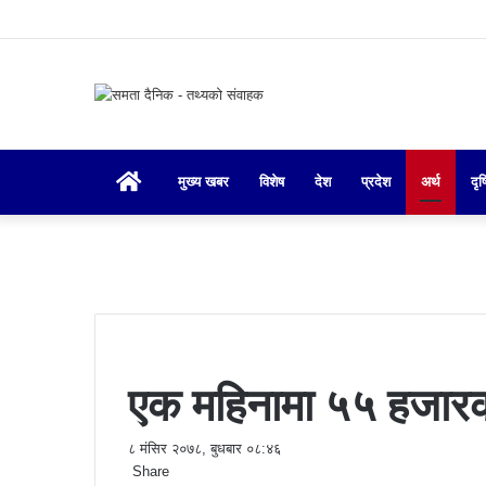
गृहपृष्ठ
मुख्य खबर
विशेष
देश
प्रदेश
अर्थ
दृष
एक महिनामा ५५ हजारको
८ मंसिर २०७८, बुधबार ०८:४६
Share