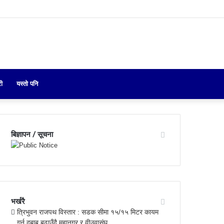
Search
री
यस्तो पनि
for
बिज्ञापन / सूचना
भर्खरै
त्रिभुवन राजपथ विस्तार : सडक सीमा १५/१५ मिटर कायम
गर्न दबाब बढाउँदै महानगर र वीउवासंघ