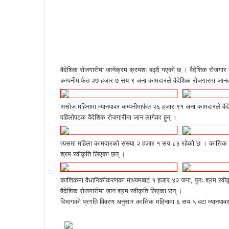
F
T
L
M
M
W
S
P
a
w
i
e
e
h
h
r
c
i
n
s
s
a
a
i
e
t
k
s
s
t
r
n
b
t
e
e
e
s
e
t
o
e
d
n
n
A
v
o
r
I
g
g
p
i
वैदेशिक रोजगारीमा जानेक्रम क्रमशः बढ्दै गएको छ । वैदेशिक रोजगार व
k
n
e
e
p
a
कम्पनीमार्फत २७ हजार ७ सय ९ जना कामदारले वैदेशिक रोजगारमा जानक
r
r
E
m
असोज महिनामा म्यानपावर कम्पनीमार्फत २६ हजार ९१ जना कामदारले वै
a
पहिलोपटक वैदेशिक रोजगारीमा जान लागेका हुन् ।
i
l
त्यसमा महिला कामदारको संख्या २ हजार १ सय ८३ रहेकोे छ । कात्तिक 
श्रम स्वीकृति लिएका छन् ।
कात्तिकमा वैधानिकीकरणका माध्यमबाट १ हजार ४२ जना, पुनः श्रम स्
वैदेशिक रोजगारीमा जान श्रम स्वीकृति लिएका छन् ।
विभागको प्रगति विवरण अनुसार कात्तिक महिनामा ६ सय ५ वटा म्यानपावर