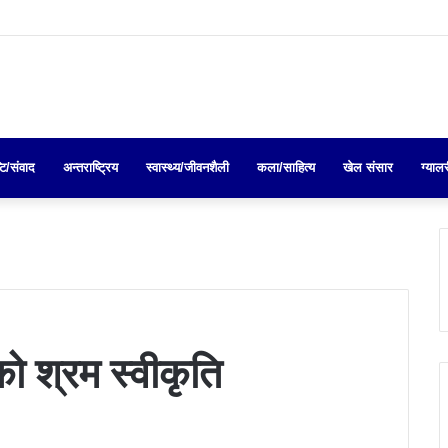
्टि/संवाद
अन्तराष्ट्रिय
स्वास्थ्य/जीवनशैली
कला/साहित्य
खेल संसार
ग्याल
 श्रम स्वीकृति