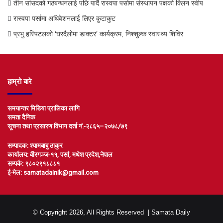
तीन सांसदको गठबन्धनलाई पछि पार्दै रास्वपा पर्सामा संस्थापन पक्षको क्लिन स्वीप
रास्वपा पर्सामा अधिवेशनलाई लिएर कुटाकुट
प्रभु हस्पिटलको ‘घरदैलोमा डाक्टर’ कार्यक्रम, निश्शुल्क स्वास्थ्य शिविर
हाम्रो बारे
समयान्तर मिडिया प्रालिका लागि
समता दैनिक
सूचना तथा प्रसारण विभाग दर्ता नं.-२८६५–२०७८/७९
सम्पादक: श्यामबाबु ठाकुर
कार्यालय: वीरगञ्ज-११, पर्सा, मधेश प्रदेश,नेपाल
सम्पर्क: ९८०२९१८८८१
ई-मेल: samatadainik@gmail.com
© Copyright 2026, All Rights Reserved |
Samata Daily