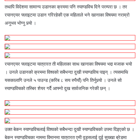
तथापि विदेशमा सामान्य उडानका क्रममा पनि स्याण्डविच दिने परम्परा छ । तर
रयानएयर फ्लाइटमा उडान गरिरहेकी एक महिलाले भने खानाका विषयमा नराम्रो
अनुभव भोग्नु पर्‍यो ।
रयानएयर फ्लाइटमा यात्रारत ती महिलाका साथ खानाका विषयमा भद्दा मजाक भयो
। उनले उडानको क्रममा विश्वको सबैभन्दा दुखी स्याण्डविच पाइन् । त्यसमाथि
यसकालागि उनले ५ पाउन्ड (करिब ८ सय रुपैयाँ) पनि तिर्नुपर्‍यो । उनले सो
स्याण्डविचको तस्बिर शेयर गर्दै आफ्नो दुख सार्वजनिक गरेकी छन् ।
उक्त बेकन स्याण्डविचलाई विश्वको सबैभन्दा दुखी स्याण्डविचको उपमा दिइएको छ ।
बेकन स्याण्डविचका नाममा विमानमा यात्रारत एमी वुड्सलाई दुई सुख्खा ब्रेडमा