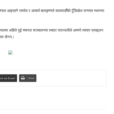
नेपाल आइरहने रामदेव र आचार्य बालकृष्णले काठमाडौँको टुँडिखेल लगायत स्थानमा
नेपालमा अहिले दुई च्यानल सञ्चालनमा ल्याएर पतञ्जलीले आफ्नो व्यापार प्रबद्र्धन
तयार छैनन्।
re via Email
Print