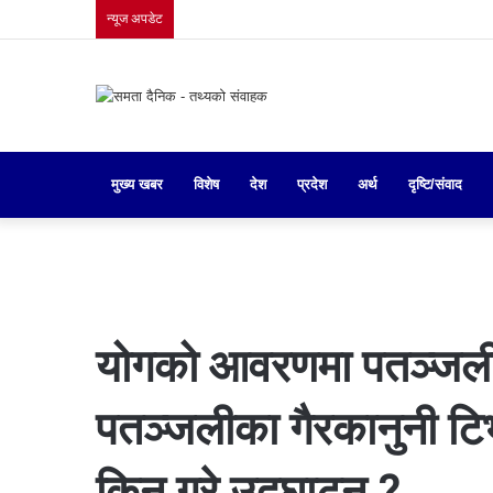
न्यूज अपडेट
मुख्य खबर
गृहपृष्ठ
विशेष
देश
प्रदेश
अर्थ
दृष्टि/संवाद
योगको आवरणमा पतञ्जलीको
पतञ्जलीका गैरकानुनी टिभ
किन गरे उद्घाटन ?