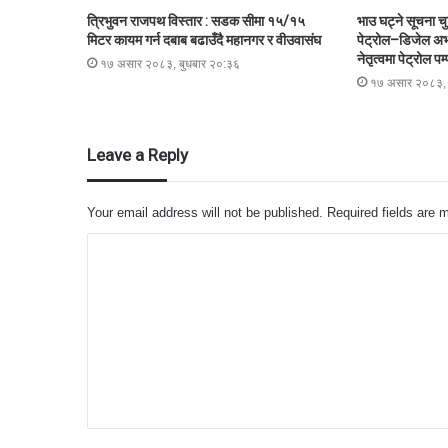
त्रिभुवन राजपथ विस्तार : सडक सीमा १५/१५
भाउ घट्ने सूचना चु
मिटर कायम गर्न दबाब बढाउँदै महानगर र वीउवासंघ
पेट्रोल–डिजेल अभ
नेतृत्वमा पेट्रोल प
१७ असार २०८३, बुधबार २०:३६
१७ असार २०८३, 
Leave a Reply
Your email address will not be published.
Required fields are
C
o
m
m
e
n
t