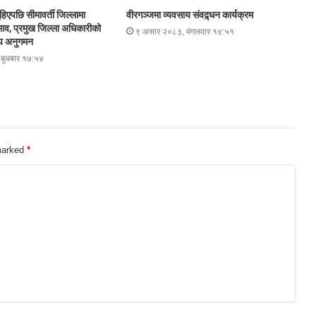
हिएपछि सीमावर्ती जिल्लामा
वीरगञ्जमा व्यवसाय संवद्र्धन कार्यक्रम
ाव, प्रमुख जिल्ला अधिकारीको
९ असार २०८३, मंगलवार १४:५१
म्प अनुगमन
बुधबार १७:५४
 marked
*