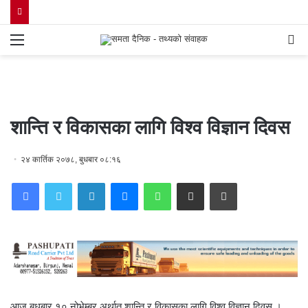
Menu
S
fo
शान्ति र विकासका लागि विश्व विज्ञान दिवस
२४ कार्तिक २०७८, बुधबार ०८:१६
Facebook
Twitter
LinkedIn
Messenger
WhatsApp
Share via Email
Print
आज बुधबार १० नोभेम्बर अर्थात् शान्ति र विकासका लागि विश्व विज्ञान दिवस ।