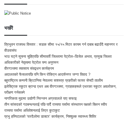
भर्खरै
त्रिभुवन राजपथ विस्तार : सडक सीमा १५/१५ मिटर कायम गर्न दबाब बढाउँदै महानगर र
वीउवासंघ
भाउ घट्ने सूचना चुहिएपछि सीमावर्ती जिल्लामा पेट्रोल–डिजेल अभाव, प्रमुख जिल्ला
अधिकारीको नेतृत्वमा पेट्रोल पम्प अनुगमन
वीरगञ्जमा व्यवसाय संवद्र्धन कार्यक्रम
अदालतको फैसलापछि पनि किन रोकिएन आदर्शनगर जग्गा विवाद ?
बहुराष्ट्रिय कम्पनी ब्रिटानिया नेपालमा सशस्त्र प्रहरीको फायर सेफ्टी तालीम
इलेक्ट्रिक स्कुटर ब्रान्ड एथर अब वीरगञ्जमा, ग्राहकहरूले एथरका स्कुटर अवलोकन,
परीक्षण गर्नसक्ने
नागरिकता मुद्दामा उद्योगी निरन्जन अग्रवालले पाए सफाइ
तीन सांसदको गठबन्धनलाई पछि पार्दै रास्वपा पर्सामा संस्थापन पक्षको क्लिन स्वीप
रास्वपा पर्सामा अधिवेशनलाई लिएर कुटाकुट
प्रभु हस्पिटलको ‘घरदैलोमा डाक्टर’ कार्यक्रम, निश्शुल्क स्वास्थ्य शिविर