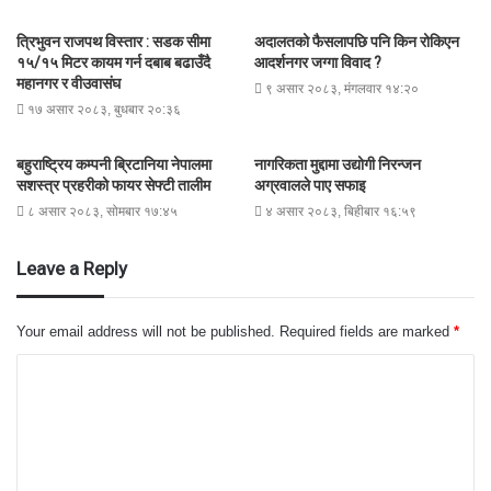
त्रिभुवन राजपथ विस्तार : सडक सीमा
अदालतको फैसलापछि पनि किन रोकिएन
१५/१५ मिटर कायम गर्न दबाब बढाउँदै
आदर्शनगर जग्गा विवाद ?
महानगर र वीउवासंघ
९ असार २०८३, मंगलवार १४:२०
१७ असार २०८३, बुधबार २०:३६
बहुराष्ट्रिय कम्पनी ब्रिटानिया नेपालमा
नागरिकता मुद्दामा उद्योगी निरन्जन
सशस्त्र प्रहरीको फायर सेफ्टी तालीम
अग्रवालले पाए सफाइ
८ असार २०८३, सोमबार १७:४५
४ असार २०८३, बिहीबार १६:५९
Leave a Reply
Your email address will not be published.
Required fields are marked
*
C
o
m
m