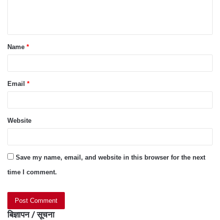
e
n
t
Name
*
*
Email
*
Website
Save my name, email, and website in this browser for the next
time I comment.
बिज्ञापन / सूचना