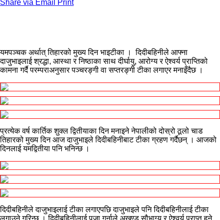
Share via Email
Print
यमपञ्चक अर्थात् तिहारको मुख्य दिन भाइटीका । दिदीबहिनीले आफ्ना
दाजुभाइलाई श्रद्धा, आस्था र निष्ठाका साथ दीर्घायु, आरोग्य र ऐश्वर्य प्राप्तिको
कामना गर्दै परम्पराअनुसार पञ्चरङ्गी वा सप्तरङ्गी टीका लगाएर मनाइँदैछ ।
प्रत्येक वर्ष कार्तिक शुक्ल द्वितीयाका दिन मनाइने नेपालीको दोस्रो ठूलो चाड
तिहारको मुख्य दिन आज दाजुभाइले दिदीबहिनीबाट टीका ग्रहण गर्दैछन् । आजको
दिनलाई यमद्वितीया पनि भनिन्छ ।
दिदीबहिनीले दाजुभाइलाई टीका लगाएपछि दाजुभाइले पनि दिदीबहिनीलाई टीका
लगाउने गरिन्छ । दिदीबहिनीलाई पूजा गर्नाले अखण्ड सौभाग्य र ऐश्वर्य प्राप्त हुने