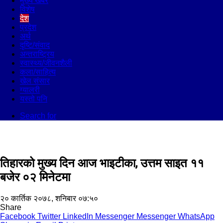
मुख्य खबर
विशेष
देश
प्रदेश
अर्थ
दृष्टि/संवाद
अन्तराष्ट्रिय
स्वास्थ्य/जीवनशैली
कला/साहित्य
खेल संसार
ग्यालरी
यस्तो पनि
Search for
तिहारको मुख्य दिन आज भाइटीका, उत्तम साइत ११
बजेर ०२ मिनेटमा
२० कार्तिक २०७८, शनिबार ०७:५०
Share
Facebook
Twitter
LinkedIn
Messenger
Messenger
WhatsApp