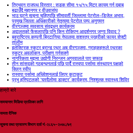
त्रिभुवन राजपथ विस्तार : सडक सीमा १५/१५ मिटर कायम गर्न दबाब
बढाउँदै महानगर र वीउवासंघ
भाउ घट्ने सूचना चुहिएपछि सीमावर्ती जिल्लामा पेट्रोल–डिजेल अभाव,
प्रमुख जिल्ला अधिकारीको नेतृत्वमा पेट्रोल पम्प अनुगमन
वीरगञ्जमा व्यवसाय संवद्र्धन कार्यक्रम
अदालतको फैसलापछि पनि किन रोकिएन आदर्शनगर जग्गा विवाद ?
बहुराष्ट्रिय कम्पनी ब्रिटानिया नेपालमा सशस्त्र प्रहरीको फायर सेफ्टी
तालीम
इलेक्ट्रिक स्कुटर ब्रान्ड एथर अब वीरगञ्जमा, ग्राहकहरूले एथरका
स्कुटर अवलोकन, परीक्षण गर्नसक्ने
नागरिकता मुद्दामा उद्योगी निरन्जन अग्रवालले पाए सफाइ
तीन सांसदको गठबन्धनलाई पछि पार्दै रास्वपा पर्सामा संस्थापन पक्षको
क्लिन स्वीप
रास्वपा पर्सामा अधिवेशनलाई लिएर कुटाकुट
प्रभु हस्पिटलको ‘घरदैलोमा डाक्टर’ कार्यक्रम, निश्शुल्क स्वास्थ्य शिविर
हाम्रो बारे
समयान्तर मिडिया प्रालिका लागि
समता दैनिक
सूचना तथा प्रसारण विभाग दर्ता नं.-२८६५–२०७८/७९