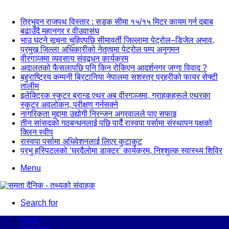
न्यूज अपडेट
त्रिभुवन राजपथ विस्तार : सडक सीमा १५/१५ मिटर कायम गर्न दबाब
बढाउँदै महानगर र वीउवासंघ
भाउ घट्ने सूचना चुहिएपछि सीमावर्ती जिल्लामा पेट्रोल–डिजेल अभाव,
प्रमुख जिल्ला अधिकारीको नेतृत्वमा पेट्रोल पम्प अनुगमन
वीरगञ्जमा व्यवसाय संवद्र्धन कार्यक्रम
अदालतको फैसलापछि पनि किन रोकिएन आदर्शनगर जग्गा विवाद ?
बहुराष्ट्रिय कम्पनी ब्रिटानिया नेपालमा सशस्त्र प्रहरीको फायर सेफ्टी
तालीम
इलेक्ट्रिक स्कुटर ब्रान्ड एथर अब वीरगञ्जमा, ग्राहकहरूले एथरका
स्कुटर अवलोकन, परीक्षण गर्नसक्ने
नागरिकता मुद्दामा उद्योगी निरन्जन अग्रवालले पाए सफाइ
तीन सांसदको गठबन्धनलाई पछि पार्दै रास्वपा पर्सामा संस्थापन पक्षको
क्लिन स्वीप
रास्वपा पर्सामा अधिवेशनलाई लिएर कुटाकुट
प्रभु हस्पिटलको ‘घरदैलोमा डाक्टर’ कार्यक्रम, निश्शुल्क स्वास्थ्य शिविर
Menu
Search for
गृहपृष्ठ