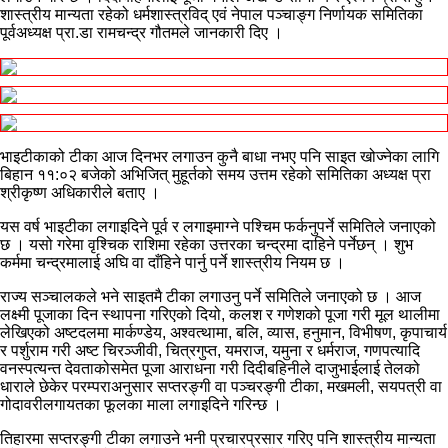
शास्त्रीय मान्यता रहेको धर्मशास्त्रविद् एवं नेपाल पञ्चाङ्ग निर्णायक समितिका
पूर्वअध्यक्ष प्रा.डा रामचन्द्र गौतमले जानकारी दिए ।
भाइटीकाको टीका आज दिनभर लगाउन कुनै बाधा नभए पनि साइत खोज्नेका लागि
बिहान ११:०२ बजेको अभिजित् मुहूर्तको समय उत्तम रहेको समितिका अध्यक्ष प्रा
श्रीकृष्ण अधिकारीले बताए ।
यस वर्ष भाइटीका लगाइदिने पूर्व र लगाइमाग्ने पश्चिम फर्कनुपर्ने समितिले जनाएको
छ । यसो गरेमा वृश्चिक राशिमा रहेका उत्तरका चन्द्रमा दाहिने पर्नेछन् । शुभ
कर्ममा चन्द्रमालाई अघि वा दाँहिने पार्नु पर्ने शास्त्रीय नियम छ ।
राज्य सञ्चालकले भने साइतमै टीका लगाउनु पर्ने समितिले जनाएको छ । आज
लक्ष्मी पूजाका दिन स्थापना गरिएको दियो, कलश र गणेशको पूजा गरी मूल थालीमा
लेखिएको अष्टदलमा मार्कण्डेय, अश्वत्थामा, बलि, व्यास, हनुमान, विभीषण, कृपाचार्य
र पर्शुराम गरी अष्ट चिरञ्जीवी, चित्रगुप्त, यमराज, यमुना र धर्मराज, गणपत्यादि
वनस्पत्यन्त देवताकोसमेत पूजा आराधना गरी दिदीबहिनीले दाजुभाईलाई तेलको
धाराले छेकेर परम्पराअनुसार सप्तरङ्गी वा पञ्चरङ्गी टीका, मखमली, सयपत्री वा
गोदावरीलगायतका फूलका माला लगाइदिने गरिन्छ ।
तिहारमा सप्तरङ्गी टीका लगाउने भनी प्रचारप्रसार गरिए पनि शास्त्रीय मान्यता