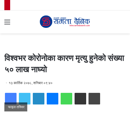
Menu
S
fo
विश्वभर कोरोनाेका कारण मृत्यु हुनेको संख्या
५० लाख नाघ्यो
१३ कार्तिक २०७८, शनिबार ०९:४०
Facebook
Twitter
LinkedIn
Messenger
WhatsApp
Share via Email
Print
फाइल तस्विर