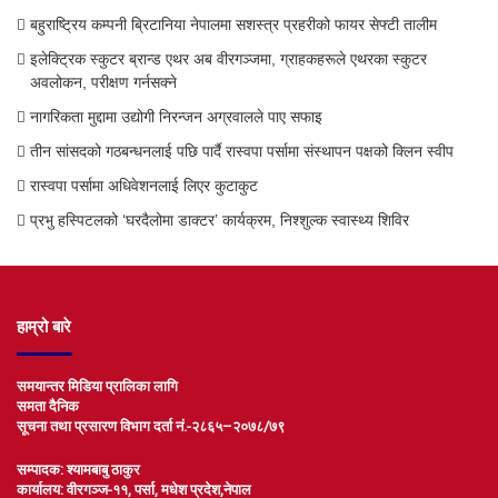
बहुराष्ट्रिय कम्पनी ब्रिटानिया नेपालमा सशस्त्र प्रहरीको फायर सेफ्टी तालीम
इलेक्ट्रिक स्कुटर ब्रान्ड एथर अब वीरगञ्जमा, ग्राहकहरूले एथरका स्कुटर
अवलोकन, परीक्षण गर्नसक्ने
नागरिकता मुद्दामा उद्योगी निरन्जन अग्रवालले पाए सफाइ
तीन सांसदको गठबन्धनलाई पछि पार्दै रास्वपा पर्सामा संस्थापन पक्षको क्लिन स्वीप
रास्वपा पर्सामा अधिवेशनलाई लिएर कुटाकुट
प्रभु हस्पिटलको ‘घरदैलोमा डाक्टर’ कार्यक्रम, निश्शुल्क स्वास्थ्य शिविर
हाम्रो बारे
समयान्तर मिडिया प्रालिका लागि
समता दैनिक
सूचना तथा प्रसारण विभाग दर्ता नं.-२८६५–२०७८/७९
सम्पादक: श्यामबाबु ठाकुर
कार्यालय: वीरगञ्ज-११, पर्सा, मधेश प्रदेश,नेपाल