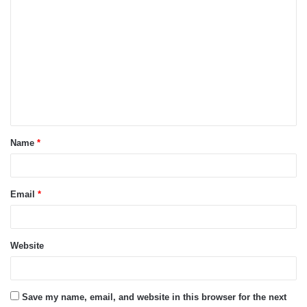
C
o
m
m
e
n
t
Name
*
*
Email
*
Website
Save my name, email, and website in this browser for the next