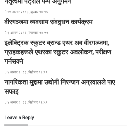
नेतृत्वमा पेट्रोल पम्प अनुगमन
l
१७ असार २०८३, बुधबार १७:५४
वीरगञ्जमा व्यवसाय संवद्र्धन कार्यक्रम
९ असार २०८३, मंगलवार १४:५१
इलेक्ट्रिक स्कुटर ब्रान्ड एथर अब वीरगञ्जमा,
ग्राहकहरूले एथरका स्कुटर अवलोकन, परीक्षण
गर्नसक्ने
४ असार २०८३, बिहीबार १८:२९
नागरिकता मुद्दामा उद्योगी निरन्जन अग्रवालले पाए
सफाइ
४ असार २०८३, बिहीबार १६:५९
Leave a Reply