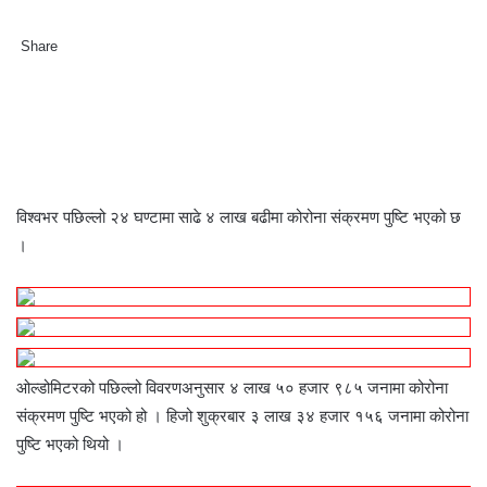
Share
F
T
L
M
M
W
S
P
a
w
i
e
e
h
h
r
c
i
n
s
s
a
a
i
e
t
k
s
s
t
r
n
b
t
e
e
e
s
e
t
o
e
d
n
n
A
v
o
r
I
g
g
p
i
विश्वभर पछिल्लो २४ घण्टामा साढे ४ लाख बढीमा कोरोना संक्रमण पुष्टि भएको छ
k
n
e
e
p
a
।
r
r
E
m
a
i
l
ओल्डोमिटरको पछिल्लो विवरणअनुसार ४ लाख ५० हजार ९८५ जनामा कोरोना
संक्रमण पुष्टि भएको हो । हिजो शुक्रबार ३ लाख ३४ हजार १५६ जनामा कोरोना
पुष्टि भएको थियो ।