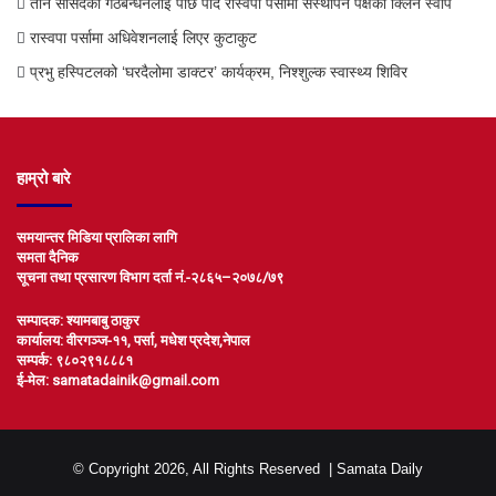
तीन सांसदको गठबन्धनलाई पछि पार्दै रास्वपा पर्सामा संस्थापन पक्षको क्लिन स्वीप
रास्वपा पर्सामा अधिवेशनलाई लिएर कुटाकुट
प्रभु हस्पिटलको ‘घरदैलोमा डाक्टर’ कार्यक्रम, निश्शुल्क स्वास्थ्य शिविर
हाम्रो बारे
समयान्तर मिडिया प्रालिका लागि
समता दैनिक
सूचना तथा प्रसारण विभाग दर्ता नं.-२८६५–२०७८/७९
सम्पादक: श्यामबाबु ठाकुर
कार्यालय: वीरगञ्ज-११, पर्सा, मधेश प्रदेश,नेपाल
सम्पर्क: ९८०२९१८८८१
ई-मेल: samatadainik@gmail.com
© Copyright 2026, All Rights Reserved |
Samata Daily