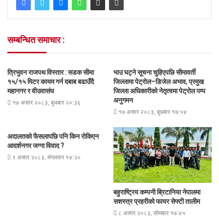
सम्बन्धित समाचार :
त्रिभुवन राजपथ विस्तार : सडक सीमा
भाउ घट्ने सूचना चुहिएपछि सीमावर्ती
१५/१५ मिटर कायम गर्न दबाब बढाउँदै
जिल्लामा पेट्रोल–डिजेल अभाव, प्रमुख
महानगर र वीउवासंघ
जिल्ला अधिकारीको नेतृत्वमा पेट्रोल पम्प
अनुगमन
१७ असार २०८३, बुधबार २०:३६
१७ असार २०८३, बुधबार १७:५४
अदालतको फैसलापछि पनि किन रोकिएन
आदर्शनगर जग्गा विवाद ?
९ असार २०८३, मंगलवार १४:२०
बहुराष्ट्रिय कम्पनी ब्रिटानिया नेपालमा
सशस्त्र प्रहरीको फायर सेफ्टी तालीम
८ असार २०८३, सोमबार १७:४५