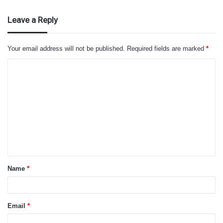
Leave a Reply
Your email address will not be published.
Required fields are marked
*
C
o
m
m
e
n
t
Name
*
*
Email
*