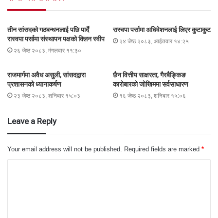
तीन सांसदको गठबन्धनलाई पछि पार्दै
रास्वपा पर्सामा अधिवेशनलाई लिएर कुटाकुट
रास्वपा पर्सामा संस्थापन पक्षको क्लिन स्वीप
२४ जेष्ठ २०८३, आईतवार १४:२५
२६ जेष्ठ २०८३, मंगलवार ११:३०
राजमार्गमा अवैध असुली, सांसदद्वारा
छैन वित्तीय साक्षरता, गैरबैङ्किङ
प्रशासनको ध्यानाकर्षण
कारोबारको जोखिममा सर्वसाधारण
२३ जेष्ठ २०८३, शनिबार १५:०३
१६ जेष्ठ २०८३, शनिबार १५:०६
Leave a Reply
Your email address will not be published.
Required fields are marked
*
C
o
m
m