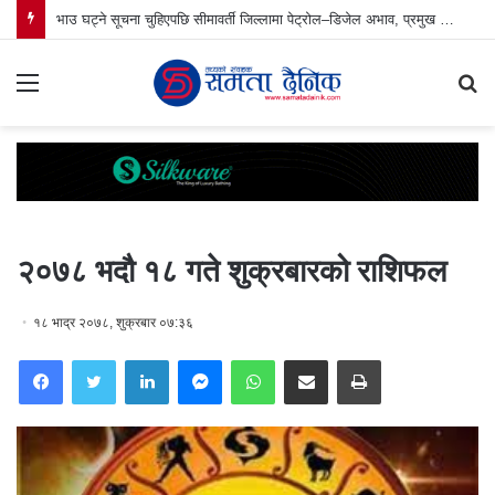
भाउ घट्ने सूचना चुहिएपछि सीमावर्ती जिल्लामा पेट्रोल–डिजेल अभाव, प्रमुख जिल्ला अधिकारीको नेतृत्वमा पेट्रोल पम्प अनुगमन
Menu
S
fo
२०७८ भदौ १८ गते शुक्रबारको राशिफल
१८ भाद्र २०७८, शुक्रबार ०७:३६
Facebook
Twitter
LinkedIn
Messenger
WhatsApp
Share via Email
Print