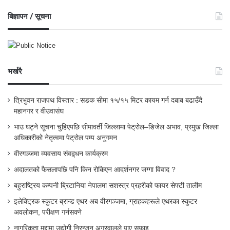
बिज्ञापन / सूचना
भर्खरै
त्रिभुवन राजपथ विस्तार : सडक सीमा १५/१५ मिटर कायम गर्न दबाब बढाउँदै
महानगर र वीउवासंघ
भाउ घट्ने सूचना चुहिएपछि सीमावर्ती जिल्लामा पेट्रोल–डिजेल अभाव, प्रमुख जिल्ला
अधिकारीको नेतृत्वमा पेट्रोल पम्प अनुगमन
वीरगञ्जमा व्यवसाय संवद्र्धन कार्यक्रम
अदालतको फैसलापछि पनि किन रोकिएन आदर्शनगर जग्गा विवाद ?
बहुराष्ट्रिय कम्पनी ब्रिटानिया नेपालमा सशस्त्र प्रहरीको फायर सेफ्टी तालीम
इलेक्ट्रिक स्कुटर ब्रान्ड एथर अब वीरगञ्जमा, ग्राहकहरूले एथरका स्कुटर
अवलोकन, परीक्षण गर्नसक्ने
नागरिकता मुद्दामा उद्योगी निरन्जन अग्रवालले पाए सफाइ