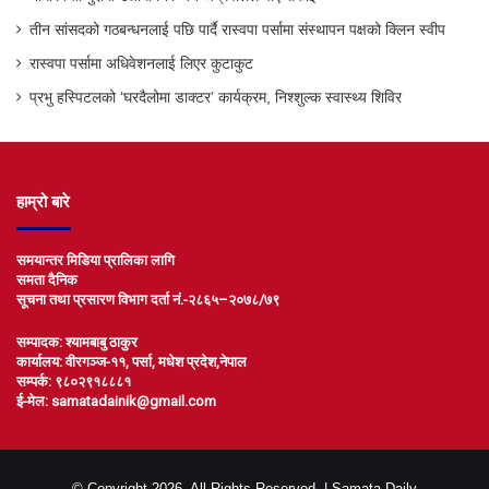
तीन सांसदको गठबन्धनलाई पछि पार्दै रास्वपा पर्सामा संस्थापन पक्षको क्लिन स्वीप
रास्वपा पर्सामा अधिवेशनलाई लिएर कुटाकुट
प्रभु हस्पिटलको ‘घरदैलोमा डाक्टर’ कार्यक्रम, निश्शुल्क स्वास्थ्य शिविर
हाम्रो बारे
समयान्तर मिडिया प्रालिका लागि
समता दैनिक
सूचना तथा प्रसारण विभाग दर्ता नं.-२८६५–२०७८/७९
सम्पादक: श्यामबाबु ठाकुर
कार्यालय: वीरगञ्ज-११, पर्सा, मधेश प्रदेश,नेपाल
सम्पर्क: ९८०२९१८८८१
ई-मेल: samatadainik@gmail.com
© Copyright 2026, All Rights Reserved |
Samata Daily