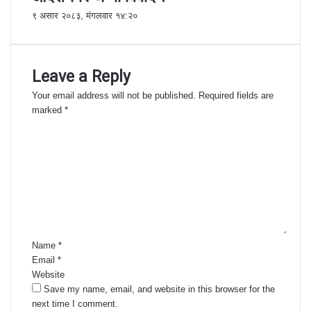
९ असार २०८३, मंगलवार १४:२०
Leave a Reply
Your email address will not be published.
Required fields are
marked
*
C
o
m
m
e
n
t
*
Name
*
Email
*
Website
Save my name, email, and website in this browser for the
next time I comment.