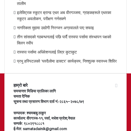
तालीम
इलेक्ट्रिक स्कुटर ब्रान्ड एथर अब वीरगञ्जमा, ग्राहकहरूले एथरका
स्कुटर अवलोकन, परीक्षण गर्नसक्ने
नागरिकता मुद्दामा उद्योगी निरन्जन अग्रवालले पाए सफाइ
तीन सांसदको गठबन्धनलाई पछि पार्दै रास्वपा पर्सामा संस्थापन पक्षको
क्लिन स्वीप
रास्वपा पर्सामा अधिवेशनलाई लिएर कुटाकुट
प्रभु हस्पिटलको ‘घरदैलोमा डाक्टर’ कार्यक्रम, निश्शुल्क स्वास्थ्य शिविर
हाम्रो बारे
समयान्तर मिडिया प्रालिका लागि
समता दैनिक
सूचना तथा प्रसारण विभाग दर्ता नं.-२८६५–२०७८/७९
सम्पादक: श्यामबाबु ठाकुर
कार्यालय: वीरगञ्ज-११, पर्सा, मधेश प्रदेश,नेपाल
सम्पर्क: ९८०२९१८८८१
ई-मेल: samatadainik@gmail.com