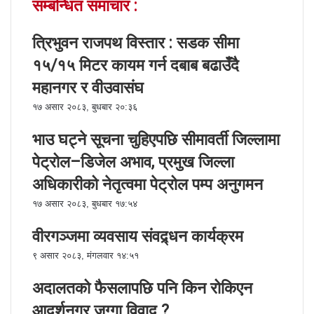
सम्बन्धित समाचार :
o
r
I
g
g
p
i
k
n
e
e
p
a
r
r
E
त्रिभुवन राजपथ विस्तार : सडक सीमा
m
१५/१५ मिटर कायम गर्न दबाब बढाउँदै
a
i
महानगर र वीउवासंघ
l
१७ असार २०८३, बुधबार २०:३६
भाउ घट्ने सूचना चुहिएपछि सीमावर्ती जिल्लामा
पेट्रोल–डिजेल अभाव, प्रमुख जिल्ला
अधिकारीको नेतृत्वमा पेट्रोल पम्प अनुगमन
१७ असार २०८३, बुधबार १७:५४
वीरगञ्जमा व्यवसाय संवद्र्धन कार्यक्रम
९ असार २०८३, मंगलवार १४:५१
अदालतको फैसलापछि पनि किन रोकिएन
आदर्शनगर जग्गा विवाद ?