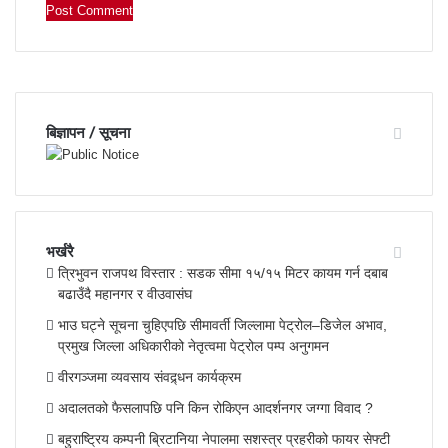
बिज्ञापन / सूचना
भर्खरै
त्रिभुवन राजपथ विस्तार : सडक सीमा १५/१५ मिटर कायम गर्न दबाब
बढाउँदै महानगर र वीउवासंघ
भाउ घट्ने सूचना चुहिएपछि सीमावर्ती जिल्लामा पेट्रोल–डिजेल अभाव,
प्रमुख जिल्ला अधिकारीको नेतृत्वमा पेट्रोल पम्प अनुगमन
वीरगञ्जमा व्यवसाय संवद्र्धन कार्यक्रम
अदालतको फैसलापछि पनि किन रोकिएन आदर्शनगर जग्गा विवाद ?
बहुराष्ट्रिय कम्पनी ब्रिटानिया नेपालमा सशस्त्र प्रहरीको फायर सेफ्टी