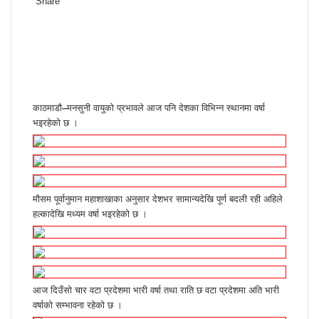
Share
F
T
L
M
M
W
S
P
a
w
i
e
e
h
h
r
c
i
n
s
s
a
a
i
e
t
k
s
s
t
r
n
b
t
e
e
e
s
e
t
o
e
d
n
n
A
v
o
r
I
g
g
p
i
काठमाडौ
–
मनसुनी वायुको प्रभावले आज पनि देशका विभिन्न स्थानमा वर्षा
k
n
e
e
p
a
भइरहेको छ ।
r
r
E
m
a
i
l
मौसम पूर्वानुमान महाशाखाका अनुसार देशभर सामान्यदेखि पूर्ण बदली रही अहिले
हल्कादेखि मध्यम वर्षा भइरहेको छ ।
आज दिउँसो चार वटा प्रदेशमा भारी वर्षा तथा राति छ वटा प्रदेशमा अति भारी
वर्षाको सम्भावना रहेको छ ।