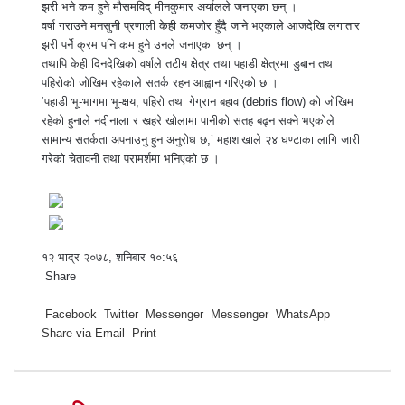
झरी भने कम हुने मौसमविद् मीनकुमार अर्यालले जनाएका छन् ।
वर्षा गराउने मनसुनी प्रणाली केही कमजोर हुँदै जाने भएकाले आजदेखि लगातार
झरी पर्ने क्रम पनि कम हुने उनले जनाएका छन् ।
तथापि केही दिनदेखिको वर्षाले तटीय क्षेत्र तथा पहाडी क्षेत्रमा डुबान तथा
पहिरोको जोखिम रहेकाले सतर्क रहन आह्वान गरिएको छ ।
‘पहाडी भू-भागमा भू-क्षय, पहिरो तथा गेग्रान बहाव (debris flow) को जोखिम
रहेको हुनाले नदीनाला र खहरे खोलामा पानीको सतह बढ्न सक्ने भएकोले
सामान्य सतर्कता अपनाउनु हुन अनुरोध छ,’ महाशाखाले २४ घण्टाका लागि जारी
गरेको चेतावनी तथा परामर्शमा भनिएको छ ।
१२ भाद्र २०७८, शनिबार १०:५६
Share
F
T
L
M
M
W
S
P
a
Facebook
w
i
e
e
h
h
r
Twitter
Messenger
Messenger
WhatsApp
Share via Email
c
i
n
s
s
a
a
i
Print
e
t
k
s
s
t
r
n
b
t
e
e
e
s
e
t
o
e
d
n
n
A
v