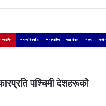
अन्तराष्ट्रिय
स्वास्थ्य/जीवनशैली
कला/साहित्य
खेल संसार
ग्यालरी
यस्तो 
रप्रति पश्चिमी देशहरूको