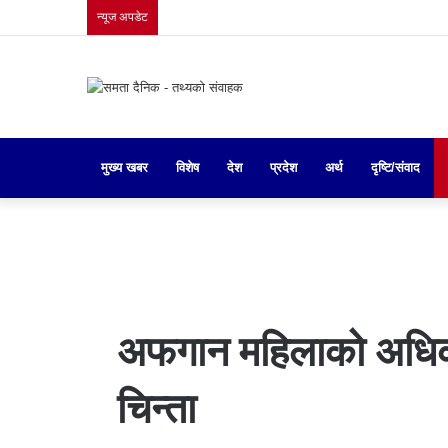
न्यूज अपडेट
मुख्य खबर
गृहपृष्ठ
विशेष
देश
प्रदेश
अर्थ
दृष्टि/संवाद
अफगान महिलाको अधिका
चिन्ता