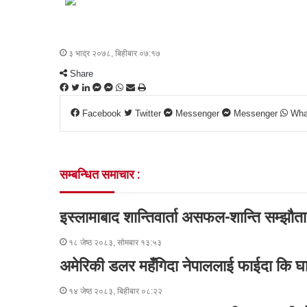
३ भाद्र २०७८, बिहीबार ०७:१७
Share
F
T
L
M
M
W
S
P
a
w
i
e
e
h
h
r
Facebook
Twitter
Messenger
Messenger
Wha
c
i
n
s
s
a
a
i
e
t
k
s
s
t
r
n
b
t
e
e
e
s
e
t
o
e
d
n
n
A
v
सम्बन्धित समाचार :
o
r
I
g
g
p
i
k
n
e
e
p
a
r
r
E
इस्लामाबाद शान्तिवार्ता असफल-शान्ति सम्झौता 
m
a
१८ जेष्ठ २०८३, सोमबार १३:५३
i
l
अमेरिकी डलर महँगिदा नेपाललाई फाईदा कि घ
१४ जेष्ठ २०८३, बिहीबार ०८:२२