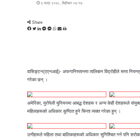
३ भाद्र २०७८, बिहीबार ०७:१७
Share
F
T
L
M
M
W
S
P
a
w
i
e
e
h
h
r
c
i
n
s
s
a
a
i
e
t
k
s
s
t
r
n
b
t
e
e
e
s
e
t
o
e
d
n
n
A
v
o
r
I
g
g
p
i
वासिङ्टन(एएनआई)- अफगानिस्तानमा तालिबान विद्रोहीले सत्ता नियन्त्
k
n
e
e
p
a
गरेका छन् ।
r
r
E
m
a
i
अमेरिका, युरोपेली युनियनमा आबद्ध देशहरू र अन्य केही देशहरूले संयुक्तर
l
महिलाहरूको अधिकार कुण्ठित हुने चिन्ता व्यक्त गरेका हुन् ।
उनीहरूले महिला तथा बालिकाहरूको अधिकार सुनिश्चित गर्न पनि सरोकार