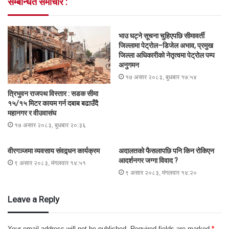
सम्बन्धित समाचार :
भाउ घट्ने सूचना चुहिएपछि सीमावर्ती
जिल्लामा पेट्रोल–डिजेल अभाव, प्रमुख
जिल्ला अधिकारीको नेतृत्वमा पेट्रोल पम्प
अनुगमन
१७ असार २०८३, बुधबार १७:५४
त्रिभुवन राजपथ विस्तार : सडक सीमा
१५/१५ मिटर कायम गर्न दबाब बढाउँदै
महानगर र वीउवासंघ
१७ असार २०८३, बुधबार २०:३६
वीरगञ्जमा व्यवसाय संवद्र्धन कार्यक्रम
अदालतको फैसलापछि पनि किन रोकिएन
आदर्शनगर जग्गा विवाद ?
९ असार २०८३, मंगलवार १४:५१
९ असार २०८३, मंगलवार १४:२०
Leave a Reply
Your email address will not be published.
Required fields are marked
*