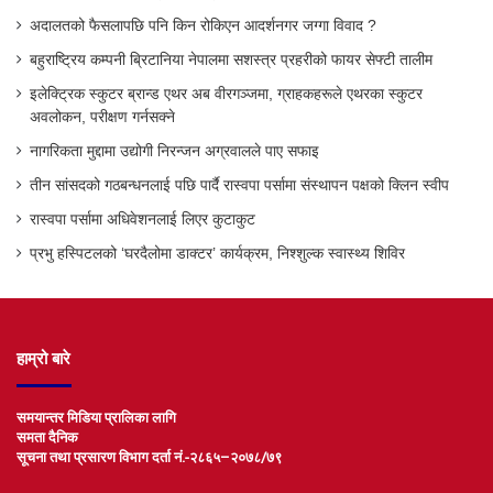
अदालतको फैसलापछि पनि किन रोकिएन आदर्शनगर जग्गा विवाद ?
बहुराष्ट्रिय कम्पनी ब्रिटानिया नेपालमा सशस्त्र प्रहरीको फायर सेफ्टी तालीम
इलेक्ट्रिक स्कुटर ब्रान्ड एथर अब वीरगञ्जमा, ग्राहकहरूले एथरका स्कुटर
अवलोकन, परीक्षण गर्नसक्ने
नागरिकता मुद्दामा उद्योगी निरन्जन अग्रवालले पाए सफाइ
तीन सांसदको गठबन्धनलाई पछि पार्दै रास्वपा पर्सामा संस्थापन पक्षको क्लिन स्वीप
रास्वपा पर्सामा अधिवेशनलाई लिएर कुटाकुट
प्रभु हस्पिटलको ‘घरदैलोमा डाक्टर’ कार्यक्रम, निश्शुल्क स्वास्थ्य शिविर
हाम्रो बारे
समयान्तर मिडिया प्रालिका लागि
समता दैनिक
सूचना तथा प्रसारण विभाग दर्ता नं.-२८६५–२०७८/७९