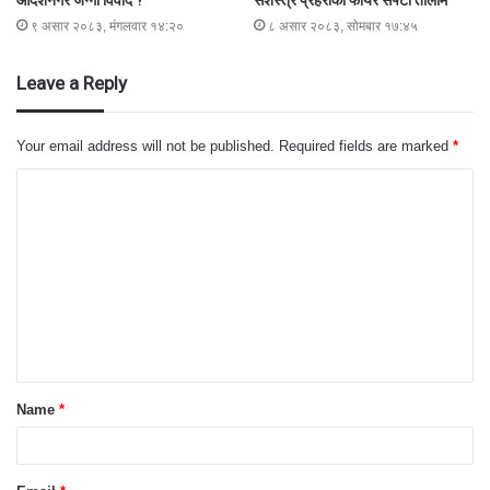
आदर्शनगर जग्गा विवाद ?
सशस्त्र प्रहरीको फायर सेफ्टी तालीम
९ असार २०८३, मंगलवार १४:२०
८ असार २०८३, सोमबार १७:४५
Leave a Reply
Your email address will not be published.
Required fields are marked
*
C
o
m
m
e
n
t
Name
*
*