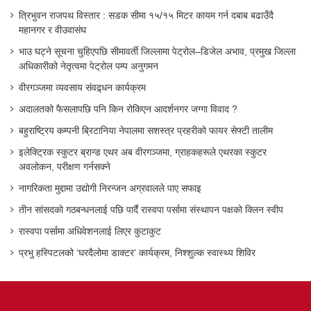
त्रिभुवन राजपथ विस्तार : सडक सीमा १५/१५ मिटर कायम गर्न दबाब बढाउँदै
महानगर र वीउवासंघ
भाउ घट्ने सूचना चुहिएपछि सीमावर्ती जिल्लामा पेट्रोल–डिजेल अभाव, प्रमुख जिल्ला
अधिकारीको नेतृत्वमा पेट्रोल पम्प अनुगमन
वीरगञ्जमा व्यवसाय संवद्र्धन कार्यक्रम
अदालतको फैसलापछि पनि किन रोकिएन आदर्शनगर जग्गा विवाद ?
बहुराष्ट्रिय कम्पनी ब्रिटानिया नेपालमा सशस्त्र प्रहरीको फायर सेफ्टी तालीम
इलेक्ट्रिक स्कुटर ब्रान्ड एथर अब वीरगञ्जमा, ग्राहकहरूले एथरका स्कुटर
अवलोकन, परीक्षण गर्नसक्ने
नागरिकता मुद्दामा उद्योगी निरन्जन अग्रवालले पाए सफाइ
तीन सांसदको गठबन्धनलाई पछि पार्दै रास्वपा पर्सामा संस्थापन पक्षको क्लिन स्वीप
रास्वपा पर्सामा अधिवेशनलाई लिएर कुटाकुट
प्रभु हस्पिटलको ‘घरदैलोमा डाक्टर’ कार्यक्रम, निश्शुल्क स्वास्थ्य शिविर