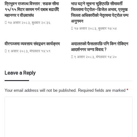
त्रिभुवन राजपथ विस्तार : सडक सीमा
भाउ घट्ने सूचना चुहिएपछि सीमावर्ती
१५/१५ मिटर कायम गर्न दबाब बढाउँदै
जिल्लामा पेट्रोल–डिजेल अभाव, प्रमुख
महानगर र वीउवासंघ
जिल्ला अधिकारीको नेतृत्वमा पेट्रोल पम्प
अनुगमन
१७ असार २०८३, बुधबार २०:३६
१७ असार २०८३, बुधबार १७:५४
वीरगञ्जमा व्यवसाय संवद्र्धन कार्यक्रम
अदालतको फैसलापछि पनि किन रोकिएन
आदर्शनगर जग्गा विवाद ?
९ असार २०८३, मंगलवार १४:५१
९ असार २०८३, मंगलवार १४:२०
Leave a Reply
Your email address will not be published.
Required fields are marked
*
C
o
m
m