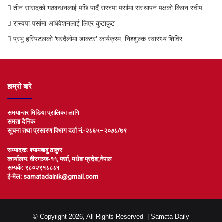
तीन सांसदको गठबन्धनलाई पछि पार्दै रास्वपा पर्सामा संस्थापन पक्षको क्लिन स्वीप
रास्वपा पर्सामा अधिवेशनलाई लिएर कुटाकुट
प्रभु हस्पिटलको ‘घरदैलोमा डाक्टर’ कार्यक्रम, निश्शुल्क स्वास्थ्य शिविर
हाम्रो बारे
समयान्तर मिडिया प्रालिका लागि
समता दैनिक
सूचना तथा प्रसारण विभाग दर्ता नं.-२८६५–२०७८/७९
सम्पादक: श्यामबाबु ठाकुर
कार्यालय: वीरगञ्ज-११, पर्सा, मधेश प्रदेश,नेपाल
सम्पर्क: ९८०२९१८८८१
ई-मेल: samatadainik@gmail.com
© Copyright 2026, All Rights Reserved |
Samata Daily