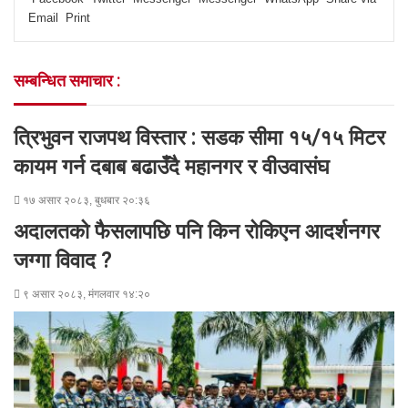
c
i
n
s
s
a
a
i
Email
Print
e
t
k
s
s
t
r
n
b
t
e
e
e
s
e
t
o
e
d
n
n
A
v
सम्बन्धित समाचार :
o
r
I
g
g
p
i
k
n
e
e
p
a
r
r
E
त्रिभुवन राजपथ विस्तार : सडक सीमा १५/१५ मिटर
m
a
कायम गर्न दबाब बढाउँदै महानगर र वीउवासंघ
i
l
१७ असार २०८३, बुधबार २०:३६
अदालतको फैसलापछि पनि किन रोकिएन आदर्शनगर
जग्गा विवाद ?
९ असार २०८३, मंगलवार १४:२०