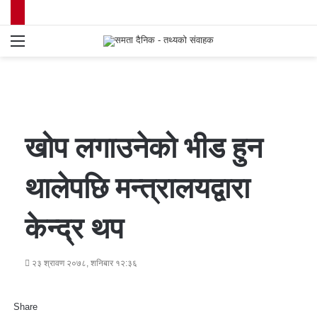
Menu
S
fo
खोप लगाउनेको भीड हुन
थालेपछि मन्त्रालयद्वारा
केन्द्र थप
२३ श्रावण २०७८, शनिबार १२:३६
Share