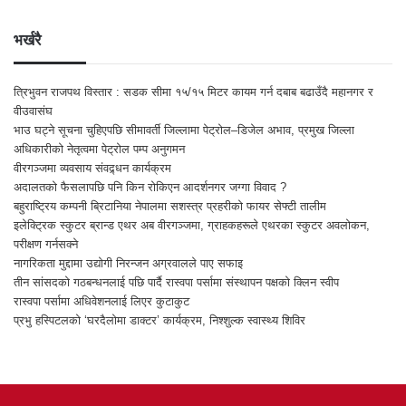
भर्खरै
त्रिभुवन राजपथ विस्तार : सडक सीमा १५/१५ मिटर कायम गर्न दबाब बढाउँदै महानगर र
वीउवासंघ
भाउ घट्ने सूचना चुहिएपछि सीमावर्ती जिल्लामा पेट्रोल–डिजेल अभाव, प्रमुख जिल्ला
अधिकारीको नेतृत्वमा पेट्रोल पम्प अनुगमन
वीरगञ्जमा व्यवसाय संवद्र्धन कार्यक्रम
अदालतको फैसलापछि पनि किन रोकिएन आदर्शनगर जग्गा विवाद ?
बहुराष्ट्रिय कम्पनी ब्रिटानिया नेपालमा सशस्त्र प्रहरीको फायर सेफ्टी तालीम
इलेक्ट्रिक स्कुटर ब्रान्ड एथर अब वीरगञ्जमा, ग्राहकहरूले एथरका स्कुटर अवलोकन,
परीक्षण गर्नसक्ने
नागरिकता मुद्दामा उद्योगी निरन्जन अग्रवालले पाए सफाइ
तीन सांसदको गठबन्धनलाई पछि पार्दै रास्वपा पर्सामा संस्थापन पक्षको क्लिन स्वीप
रास्वपा पर्सामा अधिवेशनलाई लिएर कुटाकुट
प्रभु हस्पिटलको ‘घरदैलोमा डाक्टर’ कार्यक्रम, निश्शुल्क स्वास्थ्य शिविर