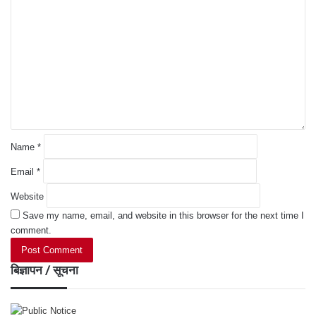
o
m
m
e
n
t
*
Name
*
Email
*
Website
Save my name, email, and website in this browser for the next time I
comment.
बिज्ञापन / सूचना