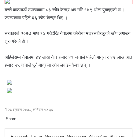
यस्तै काठमाडौं उपत्यकामा ८३ खोप केन्द्र थप गरि १४९ ओटा पुर्‍याइएको छ ।
उपत्यकामा पहिले ६६ खोप केन्द्र थिए ।
सरकारले २०७७ माघ १४ गतेदेखि नेपालमा कोरोना भाइरसविरुद्धको खोप लगाउन
शुरु गरेको हो ।
अहिलेसम्म नेपालमा ४४ लाख तीन हजार २१ जनाले पहिलो मात्रा र २२ लाख आठ
हजार ५५ जनाले पूर्ण मात्रामा खोप लगाइसकेका छन् ।
२३ श्रावण २०७८, शनिबार १२:३६
Share
F
T
L
M
M
W
S
P
a
w
i
e
e
h
h
r
Facebook
Twitter
Messenger
Messenger
WhatsApp
Share via