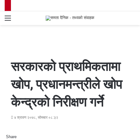
Menu
S
fo
सरकारको प्राथमिकतामा
खोप, प्रधानमन्त्रीले खोप
केन्द्रको निरीक्षण गर्ने
४ श्रावण २०७८, सोमबार ०८:३२
Share