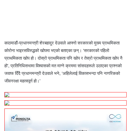
F
T
L
M
M
W
S
P
a
w
i
e
e
h
h
r
c
i
n
s
s
a
a
i
e
t
k
s
s
t
r
n
b
t
e
e
e
s
e
t
o
e
d
n
n
A
v
o
r
I
g
g
p
i
काठमाडौं-प्रधानमन्त्री शेरबहादुर देउवाले आफ्नो सरकारको मुख्य प्राथमिकता
k
n
e
e
p
a
कोरोना भाइरसविरुद्धको खोपमा भएको बताएका छन्। ‘सरकारको पहिलो
r
r
E
प्राथमिकता खोप हो। दोस्रो प्राथमिकता पनि खोप र तेस्रो प्राथमिकता खोप नै
m
a
हो’, प्रतिनिधिसभामा विश्वासको मत माग्ने क्रममा सांसदहरूले उठाएका प्रश्नको
i
जवाफ दिँदै प्रधानमन्त्री देउवाले भने, ‘अहिलेलाई विकासभन्दा पनि नागरिकको
l
जीवनरक्षा महत्वपूर्ण हो।’