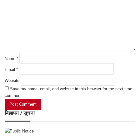
m
m
e
n
t
*
Name
*
Email
*
Website
Save my name, email, and website in this browser for the next time I
comment.
बिज्ञापन / सूचना