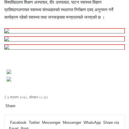
विश्वविद्यालय शिक्षण अस्पताल, वीर अस्पताल, पाटन स्वास्थ्य विज्ञान
प्रतिष्ठानलगायत स्वास्थ्य संस्थाहरुको स्थलगत निरीक्षण एवम् अनुगमन गर्ने
कार्यक्रम रहेको स्वास्थ्य तथा जनसङ्ख्या मन्त्रालयले जनाएको छ ।
४ श्रावण २०७८, सोमबार ०८:३२
Share
F
T
L
M
M
W
S
P
a
w
i
e
e
h
h
r
Facebook
Twitter
Messenger
Messenger
WhatsApp
Share via
c
i
n
s
s
a
a
i
Email
Print