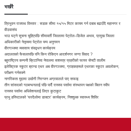
भर्खरै
त्रिभुवन राजपथ विस्तार : सडक सीमा १५/१५ मिटर कायम गर्न दबाब बढाउँदै महानगर र
वीउवासंघ
भाउ घट्ने सूचना चुहिएपछि सीमावर्ती जिल्लामा पेट्रोल–डिजेल अभाव, प्रमुख जिल्ला
अधिकारीको नेतृत्वमा पेट्रोल पम्प अनुगमन
वीरगञ्जमा व्यवसाय संवद्र्धन कार्यक्रम
अदालतको फैसलापछि पनि किन रोकिएन आदर्शनगर जग्गा विवाद ?
बहुराष्ट्रिय कम्पनी ब्रिटानिया नेपालमा सशस्त्र प्रहरीको फायर सेफ्टी तालीम
इलेक्ट्रिक स्कुटर ब्रान्ड एथर अब वीरगञ्जमा, ग्राहकहरूले एथरका स्कुटर अवलोकन,
परीक्षण गर्नसक्ने
नागरिकता मुद्दामा उद्योगी निरन्जन अग्रवालले पाए सफाइ
तीन सांसदको गठबन्धनलाई पछि पार्दै रास्वपा पर्सामा संस्थापन पक्षको क्लिन स्वीप
रास्वपा पर्सामा अधिवेशनलाई लिएर कुटाकुट
प्रभु हस्पिटलको ‘घरदैलोमा डाक्टर’ कार्यक्रम, निश्शुल्क स्वास्थ्य शिविर