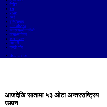
मुख्य खबर
विशेष
देश
प्रदेश
अर्थ
दृष्टि/संवाद
अन्तराष्ट्रिय
स्वास्थ्य/जीवनशैली
कला/साहित्य
खेल संसार
ग्यालरी
यस्तो पनि
Search for
आजदेखि सातामा ५३ ओटा अन्तरराष्ट्रिय
उडान