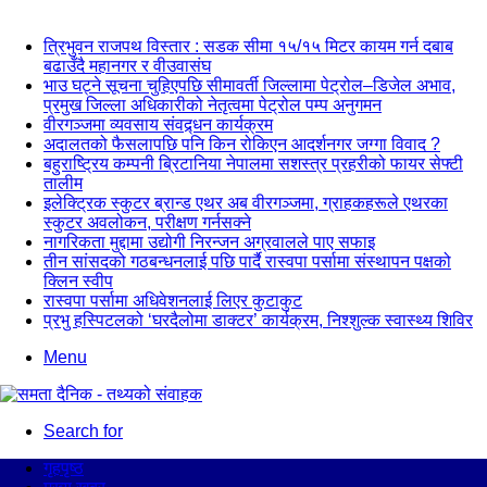
न्यूज अपडेट
त्रिभुवन राजपथ विस्तार : सडक सीमा १५/१५ मिटर कायम गर्न दबाब
बढाउँदै महानगर र वीउवासंघ
भाउ घट्ने सूचना चुहिएपछि सीमावर्ती जिल्लामा पेट्रोल–डिजेल अभाव,
प्रमुख जिल्ला अधिकारीको नेतृत्वमा पेट्रोल पम्प अनुगमन
वीरगञ्जमा व्यवसाय संवद्र्धन कार्यक्रम
अदालतको फैसलापछि पनि किन रोकिएन आदर्शनगर जग्गा विवाद ?
बहुराष्ट्रिय कम्पनी ब्रिटानिया नेपालमा सशस्त्र प्रहरीको फायर सेफ्टी
तालीम
इलेक्ट्रिक स्कुटर ब्रान्ड एथर अब वीरगञ्जमा, ग्राहकहरूले एथरका
स्कुटर अवलोकन, परीक्षण गर्नसक्ने
नागरिकता मुद्दामा उद्योगी निरन्जन अग्रवालले पाए सफाइ
तीन सांसदको गठबन्धनलाई पछि पार्दै रास्वपा पर्सामा संस्थापन पक्षको
क्लिन स्वीप
रास्वपा पर्सामा अधिवेशनलाई लिएर कुटाकुट
प्रभु हस्पिटलको ‘घरदैलोमा डाक्टर’ कार्यक्रम, निश्शुल्क स्वास्थ्य शिविर
Menu
Search for
गृहपृष्ठ