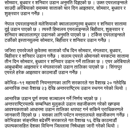
सोमवार, बुधवार र शनिवार उडान अनुमति दिइएको छ । उक्त एयरलाइन्सले
साउदी अरेबियाको दमाममा साताको चार दिन आइतवार, सोमवार, बुधवार र
शुक्रवार उडान गर्नेछ ।
नेपाल एयरलाइन्सले मलेसियाको क्वालालाम्पुरमा बुधवार र शनिवार सातामा
दुई उडान पाएको छ । त्यस्तै हिमालय एयरलाइन्सले बिहीवार, शुक्रवार र
शनिवार क्वालालाम्पुर उडानको अनुमति पाएको छ । टर्किस एयरलाइन्सले
टर्कीको इस्तानवुलमा सोमवार, बिहीवार र शनिवार उडान गर्नेछ ।
जजिरा एयरवेजले कुवेतमा साताको पाँच दिन सोमवार, मंगलवार, बुधवार,
बिहीवार र शनिवार उडान गर्नेछ । सलाम एयरले ओमानको मस्कटमा सातामा
तीन दिन सोमवार, बुधवार र शनिवार उडान गर्ने तालिका छ । एयर अरेबियाले
आबुधाबीमा आइतवार र मंगलवारको उडान तालिका पाएको छ । सिंगापुर
एयरले हरेक आइतवार काठमाडौं उडान गर्नेछ ।
कोभिड–१९ महामारी नियन्त्रणका लागि सरकारले गत वैशाख २० गतेदेखि
आन्तरिक तथा वैशाख २३ देखि अन्तरराष्ट्रिय उडान स्थगन गरेको थियो ।
आन्तरिक उडान पूर्ण रुपमा सञ्चालन गर्ने निर्णय भएको छ ।
अन्तरराष्ट्रियतर्फ सम्बन्धित मुलुकले उडान सहजीकरण गरेको खण्डमा
आवश्यकताको आधारमा उडान तालिका थपघट गर्न सकिने प्राधिकरणले
जानकारी दिएको छ । यसका लागि पर्यटन मन्त्रालयले सहजीकरण गर्नेछ ।
कोभिडका संक्रमित बढेसँगै सरकारले गत वैशाख १६ देखि काठमाडौं
उपत्यकासहित देशका विभिन्न जिल्लामा निषेधाज्ञा जारी गरेको थियो ।