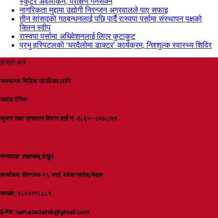
स्कुटर अवलोकन, परीक्षण गर्नसक्ने
नागरिकता मुद्दामा उद्योगी निरन्जन अग्रवालले पाए सफाइ
तीन सांसदको गठबन्धनलाई पछि पार्दै रास्वपा पर्सामा संस्थापन पक्षको
क्लिन स्वीप
रास्वपा पर्सामा अधिवेशनलाई लिएर कुटाकुट
प्रभु हस्पिटलको ‘घरदैलोमा डाक्टर’ कार्यक्रम, निश्शुल्क स्वास्थ्य शिविर
हाम्रो बारे
समयान्तर मिडिया प्रालिका लागि
समता दैनिक
सूचना तथा प्रसारण विभाग दर्ता नं.-२८६५–२०७८/७९
सम्पादक: श्यामबाबु ठाकुर
कार्यालय: वीरगञ्ज-११, पर्सा, मधेश प्रदेश,नेपाल
सम्पर्क: ९८०२९१८८८१
ई-मेल: samatadainik@gmail.com