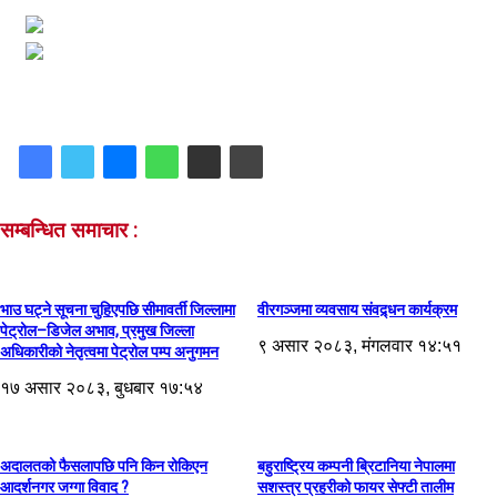
सम्बन्धित समाचार :
भाउ घट्ने सूचना चुहिएपछि सीमावर्ती जिल्लामा
वीरगञ्जमा व्यवसाय संवद्र्धन कार्यक्रम
पेट्रोल–डिजेल अभाव, प्रमुख जिल्ला
९ असार २०८३, मंगलवार १४:५१
अधिकारीको नेतृत्वमा पेट्रोल पम्प अनुगमन
१७ असार २०८३, बुधबार १७:५४
अदालतको फैसलापछि पनि किन रोकिएन
बहुराष्ट्रिय कम्पनी ब्रिटानिया नेपालमा
आदर्शनगर जग्गा विवाद ?
सशस्त्र प्रहरीको फायर सेफ्टी तालीम