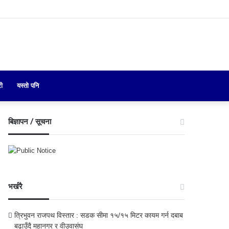
Search
री
यस्तो पनि
for
बिज्ञापन / सूचना
भर्खरै
त्रिभुवन राजपथ विस्तार : सडक सीमा १५/१५ मिटर कायम गर्न दबाब
बढाउँदै महानगर र वीउवासंघ