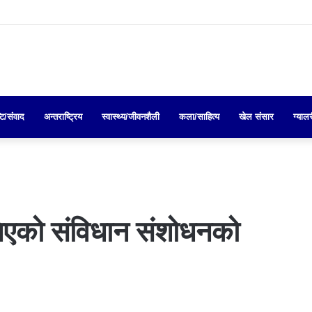
्टि/संवाद
अन्तराष्ट्रिय
स्वास्थ्य/जीवनशैली
कला/साहित्य
खेल संसार
ग्याल
 भनिएको संविधान संशोधनको