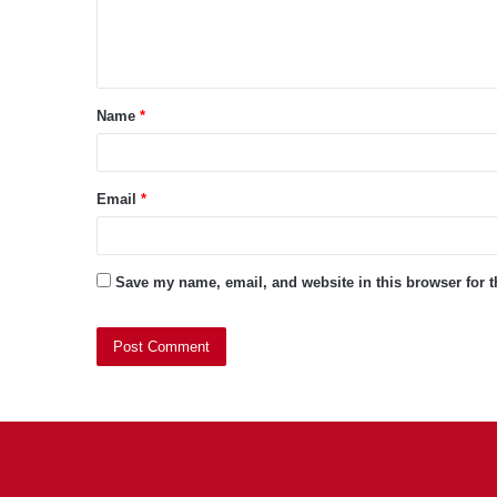
e
n
t
Name
*
*
Email
*
Save my name, email, and website in this browser for 