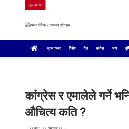
न्यूज अपडेट
गृहपृष्ठ
मुख्य खबर
विशेष
देश
प्रदेश
अर्थ
दृष
कांग्रेस र एमालेले गर्ने
औचित्य कति ?
११ पुष २०८१, बिहीबार ११:००