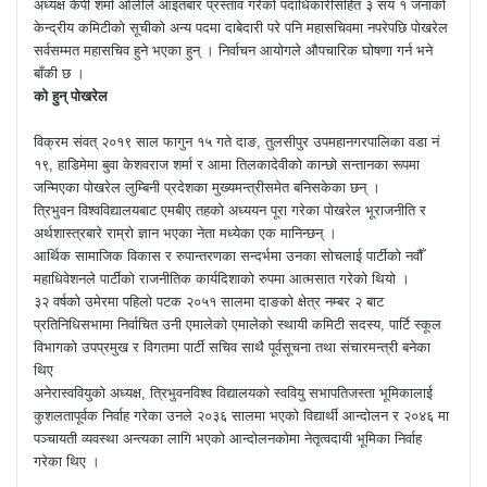
अध्यक्ष केपी शर्मा ओलीले आइतबार प्रस्ताव गरेको पदाधिकारीसहित ३ सय १ जनाको
केन्द्रीय कमिटीको सूचीको अन्य पदमा दाबेदारी परे पनि महासचिवमा नपरेपछि पोखरेल
सर्वसम्मत महासचिव हुने भएका हुन् । निर्वाचन आयोगले औपचारिक घोषणा गर्न भने
बाँकी छ ।
को हुन् पोखरेल
विक्रम संवत् २०१९ साल फागुन १५ गते दाङ, तुलसीपुर उपमहानगरपालिका वडा नं
१९, हाडिमेमा बुवा केशवराज शर्मा र आमा तिलकादेवीको कान्छो सन्तानका रूपमा
जन्मिएका पोखरेल लुम्बिनी प्रदेशका मुख्यमन्त्रीसमेत बनिसकेका छन् ।
त्रिभुवन विश्वविद्यालयबाट एमबीए तहको अध्ययन पूरा गरेका पोखरेल भूराजनीति र
अर्थशास्त्रबारे राम्रो ज्ञान भएका नेता मध्येका एक मानिन्छन् ।
आर्थिक सामाजिक विकास र रुपान्तरणका सन्दर्भमा उनका सोचलाई पार्टीको नवौँ
महाधिवेशनले पार्टीको राजनीतिक कार्यदिशाको रुपमा आत्मसात गरेको थियो ।
३२ वर्षको उमेरमा पहिलो पटक २०५१ सालमा दाङको क्षेत्र नम्बर २ बाट
प्रतिनिधिसभामा निर्वाचित उनी एमालेको एमालेको स्थायी कमिटी सदस्य, पार्टि स्कूल
विभागको उपप्रमुख र विगतमा पार्टी सचिव साथै पूर्वसूचना तथा संचारमन्त्री बनेका
थिए
अनेरास्ववियुको अध्यक्ष, त्रिभुवनविश्व विद्यालयको स्ववियु सभापतिजस्ता भूमिकालाई
कुशलतापूर्वक निर्वाह गरेका उनले २०३६ सालमा भएको विद्यार्थी आन्दोलन र २०४६ मा
पञ्चायती व्यवस्था अन्त्यका लागि भएको आन्दोलनकोमा नेतृत्वदायी भूमिका निर्वाह
गरेका थिए ।