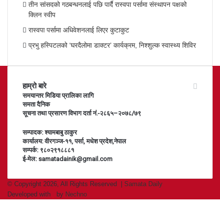
तीन सांसदको गठबन्धनलाई पछि पार्दै रास्वपा पर्सामा संस्थापन पक्षको
क्लिन स्वीप
रास्वपा पर्सामा अधिवेशनलाई लिएर कुटाकुट
प्रभु हस्पिटलको ‘घरदैलोमा डाक्टर’ कार्यक्रम, निश्शुल्क स्वास्थ्य शिविर
हाम्रो बारे
समयान्तर मिडिया प्रालिका लागि
समता दैनिक
सूचना तथा प्रसारण विभाग दर्ता नं.-२८६५–२०७८/७९
सम्पादक: श्यामबाबु ठाकुर
कार्यालय: वीरगञ्ज-११, पर्सा, मधेश प्रदेश,नेपाल
सम्पर्क: ९८०२९१८८८१
ई-मेल: samatadainik@gmail.com
© Copyright 2026, All Rights Reserved |
Samata Daily
Developed with
by
Nechno