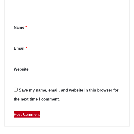
m
e
n
Name
*
t
*
Email
*
Website
Save my name, email, and website in this browser for
the next time I comment.