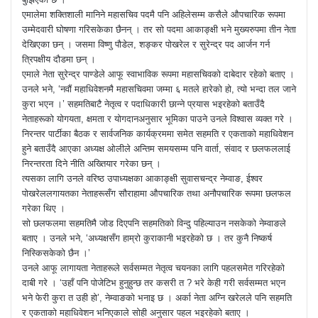
एमालेमा शक्तिशाली मानिने महासचिव पदमै पनि अहिलेसम्म कसैले औपचारिक रूपमा
उम्मेदवारी घोषणा गरिसकेका छैनन् । तर सो पदमा आकाङ्क्षी भने मुख्यरुपमा तीन नेता
देखिएका छन् । जसमा विष्णु पौडेल, शङ्कर पोखरेल र सुरेन्द्र पद आर्जन गर्न
त्रिपक्षीय दौडमा छन् ।
एमाले नेता सुरेन्द्र पाण्डेले आफू स्वाभाविक रूपमा महासचिवको दाबेदार रहेको बताए ।
उनले भने, ‘नवौं महाधिवेशनमै महासचिवमा जम्मा ६ मतले हारेको हो, त्यो भन्दा तल जाने
कुरा भएन ।’ सहमतिबाटै नेतृत्व र पदाधिकारी छान्ने प्रयास भइरहेको बताउँदै
नेताहरूको योगयता, क्षमता र योगदानअनुसार भूमिका पाउने उनले विश्वास व्यक्त गरे ।
निरन्तर पार्टीका बैठक र सार्वजनिक कार्यक्रममा समेत सहमति र एकताको महाधिवेशन
हुने बताउँदै आएका अध्यक्ष ओलीले अन्तिम समयसम्म पनि वार्ता, संवाद र छलफललाई
निरन्तरता दिने नीति अख्तियार गरेका छन् ।
त्यसका लागि उनले वरिष्ठ उपाध्यक्षका आकाङ्क्षी सुवासचन्द्र नेम्वाङ, ईश्वर
पोखरेललगायतका नेताहरूसँग सौराहामा औपचारिक तथा अनौपचारिक रूपमा छलफल
गरेका थिए ।
सो छलफलमा सहमतिमै जोड दिएपनि सहमतिको विन्दु पहिल्याउन नसकेको नेम्वाङले
बताए । उनले भने, ‘अध्यक्षसँग हाम्रो कुराकानी भइरहेको छ । तर कुनै निष्कर्ष
निस्किसकेको छैन ।’
उनले आफू लागायता नेताहरूले सर्वसम्मत नेतृत्व चयनका लागि पहलसमेत गरिरहेको
दाबी गरे । ‘उहाँ पनि पोजेटिभ हुनुहुन्छ तर कसरी त ? भरे केही गरी सर्वसम्मत भएन
भने फेरी कुरा त उही हो’, नेम्वाङको भनाइ छ । अर्का नेता अग्नि खरेलले पनि सहमति
र एकताको महाधिवेशन भनिएकाले सोही अनुसार पहल भइरहेको बताए ।