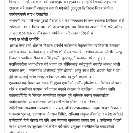
चितवनमा मात्रै ५० भन्दा बढी स्वागतद्वार बनाइएको छ । महाधिवेशनको उद्घाटन
सत्रमा सबै सहभागी आइपुग्न नसक्ने भएकोले ठूलठूला डिजिटल स्क्रिनमार्फत
कार्यक्रमको लाइभ देखाइनेछ ।
नारायणी नदी पारी नवलपुरको गैंडाकोट र नारायणगढका विभिन्न स्थानमा डिजिटल बोर्ड
राखिएका छन् । ​चितवनवासीको घरघरमा पुगेर महाधिवेशनमा आउन निम्तो गरिएको छ
। उद्घाटन सत्रमा पाँच हजार स्वयंसेवक परिचालन गरिएको छ ।
यस्तो छ ओली रणनीति
अध्यक्ष केपी शर्मा ओलीले चितवन झरेसँगै सर्वसम्मत नेतृत्वसहित पदाधिकारी चयनका
लागि छलफल थालेका छन् । सौराहाको रोयल सफारिमा बसेका अध्यक्ष ओलीले आफू
निकट र पदाधिकारीका आकाँक्षीहरुसँग छुट्टाछुट्टै छलफल गरेका हुन् ।
पदाधिकारीमा आकांक्षीहरु धेरै भएको तर सीमितलाई समेट्नुपर्ने भएपछि अध्यक्ष ओली
दबाबमा छन् । त्यसमाथि ओलीलाई पूर्वमाओवादी, आफू साथ दिँदै आएका नेता र दश
बुँदे पक्षधरलाई समेत सन्तुलन मिलाएर अघि बढ्नुपर्ने बाध्यता छ ।
एकताको महाधिवेशनका रूपमा लिइएको एमालेको दसौँ महाधिवेशनमा निर्वाचन जोडबल
थोरै र सहमतिको प्रयास अधिकतम भएको नेताहरु नै बताउँछन् । त्यसैका लागि
काठमाडौँदेखि नै निरन्तर सहमतिको प्रयास हुने भनिएकै कारण एकाधबाहेक
पदाधिकारीका आकांक्षीहरूले उम्मेदवारी समेत घोषणा गरेका छैनन् ।
अहिलेसम्म अध्यक्षमा उपाध्यक्ष भीम रावल, वरिष्ठ उपाध्यक्षहरूमा सुवासचन्द्र नेम्वाङ र
घनश्याम भुसाल, उपाध्यक्षमा देवराज घिमिरे, सचिवमा गोकुल बाँस्कोटा र महेश बस्नेतले
उम्मेदवारी दिने घोषणा गरे पनि अन्य नेताहरू मौनजस्तै बसेका छन् । उनीहरूले भित्री
रूपमा आफ्नो पद सुरक्षित गर्न लबिङ गर्दै सोही अनुसार रणनीतिसमेत बनाइरहेको
बुझिएको छ ।