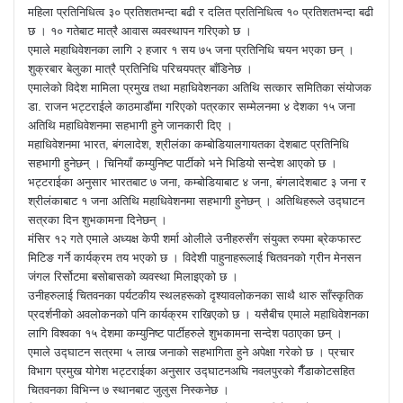
महिला प्रतिनिधित्व ३० प्रतिशतभन्दा बढी र दलित प्रतिनिधित्व १० प्रतिशतभन्दा बढी
छ । १० गतेबाट मात्रै आवास व्यवस्थापन गरिएको छ ।
एमाले महाधिवेशनका लागि २ हजार १ सय ७५ जना प्रतिनिधि चयन भएका छन् ।
शुक्रबार बेलुका मात्रै प्रतिनिधि परिचयपत्र बाँडिनेछ ।
एमालेको विदेश मामिला प्रमुख तथा महाधिवेशनका अतिथि सत्कार समितिका संयोजक
डा. राजन भट्टराईले काठमाडौंमा गरिएको पत्रकार सम्मेलनमा ४ देशका १५ जना
अतिथि महाधिवेशनमा सहभागी हुने जानकारी दिए ।
महाधिवेशनमा भारत, बंगलादेश, श्रीलंका कम्बोडियालगायतका देशबाट प्रतिनिधि
सहभागी हुनेछन् । चिनियाँ कम्युनिष्ट पार्टीको भने भिडियो सन्देश आएको छ ।
भट्टराईका अनुसार भारतबाट ७ जना, कम्बोडियाबाट ४ जना, बंगलादेशबाट ३ जना र
श्रीलंकाबाट १ जना अतिथि महाधिवेशनमा सहभागी हुनेछन् । अतिथिहरूले उद्घाटन
सत्रका दिन शुभकामना दिनेछन् ।
मंसिर १२ गते एमाले अध्यक्ष केपी शर्मा ओलीले उनीहरुसँग संयुक्त रुपमा ब्रेकफास्ट
मिटिङ गर्ने कार्यक्रम तय भएको छ । विदेशी पाहुनाहरूलाई चितवनको ग्रीन मेनसन
जंगल रिर्सोटमा बसोबासको व्यवस्था मिलाइएको छ ।
उनीहरुलाई चितवनका पर्यटकीय स्थलहरूको दृश्यावलोकनका साथै थारु साँस्कृतिक
प्रदर्शनीको अवलोकनको पनि कार्यक्रम राखिएको छ । यसैबीच एमाले महाधिवेशनका
लागि विश्वका १५ देशमा कम्युनिष्ट पार्टीहरुले शुभकामना सन्देश पठाएका छन् ।
एमाले उद्घाटन सत्रमा ५ लाख जनाको सहभागिता हुने अपेक्षा गरेको छ । प्रचार
विभाग प्रमुख योगेश भट्टराईका अनुसार उद्घाटनअघि नवलपुरको गैँडाकोटसहित
चितवनका विभिन्न ७ स्थानबाट जुलुस निस्कनेछ ।