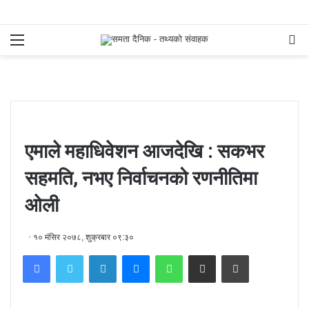
Menu
S
fo
एमाले महाधिवेशन आजदेखि : सकभर
सहमति, नभए निर्वाचनको रणनीतिमा
ओली
१० मंसिर २०७८, शुक्रबार ०९:३०
Facebook
Twitter
LinkedIn
Messenger
WhatsApp
Share via Email
Print