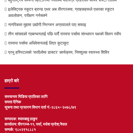
बहुराष्ट्रिय कम्पनी ब्रिटानिया नेपालमा सशस्त्र प्रहरीको फायर सेफ्टी तालीम
इलेक्ट्रिक स्कुटर ब्रान्ड एथर अब वीरगञ्जमा, ग्राहकहरूले एथरका स्कुटर
अवलोकन, परीक्षण गर्नसक्ने
नागरिकता मुद्दामा उद्योगी निरन्जन अग्रवालले पाए सफाइ
तीन सांसदको गठबन्धनलाई पछि पार्दै रास्वपा पर्सामा संस्थापन पक्षको क्लिन स्वीप
रास्वपा पर्सामा अधिवेशनलाई लिएर कुटाकुट
प्रभु हस्पिटलको ‘घरदैलोमा डाक्टर’ कार्यक्रम, निश्शुल्क स्वास्थ्य शिविर
हाम्रो बारे
समयान्तर मिडिया प्रालिका लागि
समता दैनिक
सूचना तथा प्रसारण विभाग दर्ता नं.-२८६५–२०७८/७९
सम्पादक: श्यामबाबु ठाकुर
कार्यालय: वीरगञ्ज-११, पर्सा, मधेश प्रदेश,नेपाल
सम्पर्क: ९८०२९१८८८१