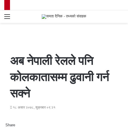
Menu
S
fo
अब नेपाली रेलले पनि
कोलकातासम्म ढुवानी गर्न
सक्ने
१८ असार २०७८, शुक्रबार ०९:२१
Share