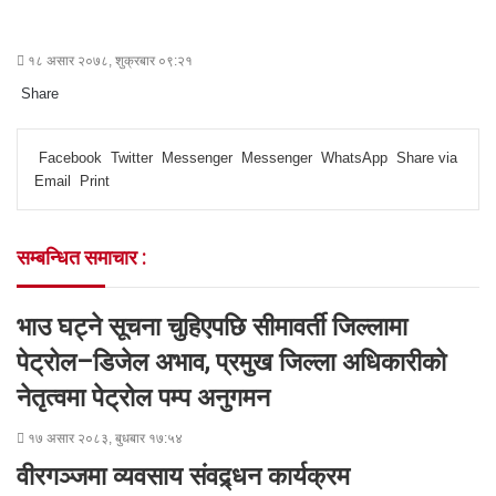
१८ असार २०७८, शुक्रबार ०९:२१
Share
F
T
L
M
M
W
S
P
a
w
i
e
e
h
h
r
Facebook
Twitter
Messenger
Messenger
WhatsApp
Share via
c
i
n
s
s
a
a
i
Email
Print
e
t
k
s
s
t
r
n
b
t
e
e
e
s
e
t
o
e
d
n
n
A
v
सम्बन्धित समाचार :
o
r
I
g
g
p
i
k
n
e
e
p
a
r
r
E
भाउ घट्ने सूचना चुहिएपछि सीमावर्ती जिल्लामा
m
a
पेट्रोल–डिजेल अभाव, प्रमुख जिल्ला अधिकारीको
i
नेतृत्वमा पेट्रोल पम्प अनुगमन
l
१७ असार २०८३, बुधबार १७:५४
वीरगञ्जमा व्यवसाय संवद्र्धन कार्यक्रम