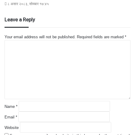
८ असार २०८३, सोमबार १७:४५
Leave a Reply
Your email address will not be published.
Required fields are marked
*
C
o
m
m
e
n
t
*
Name
*
Email
*
Website