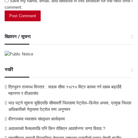
Save my name, email, and website in this browser for the next time I
comment.
बिज्ञापन / सूचना
भर्खरै
त्रिभुवन राजपथ विस्तार : सडक सीमा १५/१५ मिटर कायम गर्न दबाब बढाउँदै
महानगर र वीउवासंघ
भाउ घट्ने सूचना चुहिएपछि सीमावर्ती जिल्लामा पेट्रोल–डिजेल अभाव, प्रमुख जिल्ला
अधिकारीको नेतृत्वमा पेट्रोल पम्प अनुगमन
वीरगञ्जमा व्यवसाय संवद्र्धन कार्यक्रम
अदालतको फैसलापछि पनि किन रोकिएन आदर्शनगर जग्गा विवाद ?