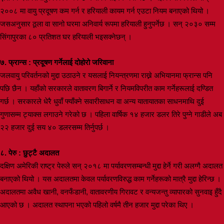
२००८ मा वायु प्रदूषण कम गर्न र हरियाली कायम गर्न एउटा नियम बनाएको थियो ।
जसअनुसार ठूला वा सानो घरमा अनिवार्य रूपमा हरियाली हुनुपर्नेछ । सन् २०३० सम्म
सिंगापुरका ८० प्रतिशत घर हरियाली भइसक्नेछन् ।
७. फ्रान्स : प्रदूषण गर्नेलाई दोहोरो जरिवाना
जलवायु परिवर्तनको मुद्दा उठाउने र यसलाई नियन्त्रणमा राख्ने अभियानमा फ्रान्स पनि
पछि छैन । यहाँको सरकारले वातावरण बिगार्ने र नियमविपरीत काम गर्नेहरूलाई दण्डित
गर्छ । सरकारले धेरै धुवाँ फ्याँक्ने सवारीसाधन वा अन्य यातायातका साधनमाथि दुई
गुणासम्म ट्याक्स लगाउने गरेको छ । पहिला वार्षिक १४ हजार डलर तिरे पुग्ने गाडीले अब
२२ हजार दुई सय ४० डलरसम्म तिर्नुपर्छ ।
८. पेरु : छुट्टै अदालत
दक्षिण अमेरिकी राष्ट्र पेरुले सन् २०१८ मा पर्यावरणसम्बन्धी मुद्दा हेर्ने गरी अलग्गै अदालत
बनाएको थियो । यस अदालतमा केवल पर्यावरणविरुद्ध काम गर्नेहरूको मात्रै मुद्दा हेरिन्छ ।
अदालतमा अवैध खानी, वनफँडानी, वातावरणीय गिरावट र वन्यजन्तु व्यापारको सुनवाइ हुँदै
आएको छ । अदालत स्थापना भएको पहिलो वर्षमै तीन हजार मुद्दा परेका थिए ।