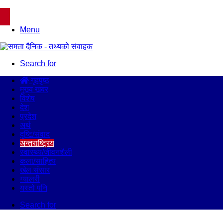
Menu
Search for
गृहपृष्ठ
मुख्य खबर
विशेष
देश
प्रदेश
अर्थ
दृष्टि/संवाद
अन्तराष्ट्रिय
स्वास्थ्य/जीवनशैली
कला/साहित्य
खेल संसार
ग्यालरी
यस्तो पनि
Search for