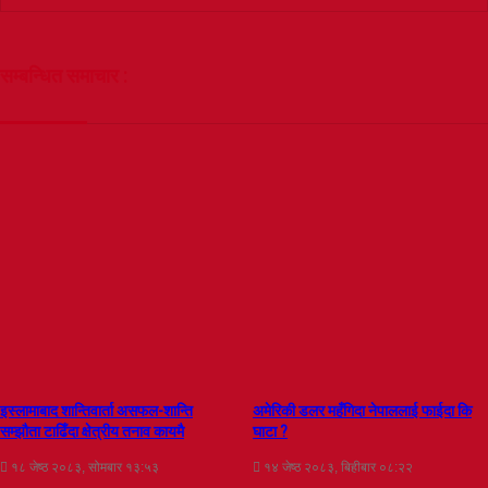
सम्बन्धित समाचार :
इस्लामाबाद शान्तिवार्ता असफल-शान्ति
अमेरिकी डलर महँगिदा नेपाललाई फाईदा कि
सम्झौता टाढिँदा क्षेत्रीय तनाव कायमै
घाटा ?
१८ जेष्ठ २०८३, सोमबार १३:५३
१४ जेष्ठ २०८३, बिहीबार ०८:२२