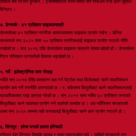
लोकल बस स्टेसन हुनेछन् । ट्याक्सीहरूले जस्तै बसले पनि पिकअप एन्ड ड्रप सुविधा
दिनेछन् ।
४. डेनमार्क : ४१ प्रतिशत साइकलयात्री
डेनमार्कका ४१ प्रतिशत नागरिक आवतजावतमा साइकल प्रयोग गर्छन् । डेनिस
सरकारले सन् २०२५ सम्म ५० प्रतिशत नागरिकलाई साइकल प्रयोग गराउने नीति
राखेको छ । सन् २०१६ पछि डेनमार्कमा साइकल चलाउने संख्या बढेको हो । डेनमार्कमा
ग्रिन परिवाहन प्रणालीको विकास भइरहेको छ ।
५. नर्वे : इलेक्ट्रोनिक कार रोजाइ
नर्वेले सन् २०१७ देखि वातावरण रक्षा गर्न पेट्रोल तथा डिजेलबाट चल्ने सवारीसाधन
प्रयोग कम गर्ने रणनीति अपनाएको छ । र, सकेसम्म बिजुलीबाट चल्ने सवारीसाधनलाई
प्राथमिकतामा राख्न आग्रह गरेको छ । सन् २०१९ सम्म नर्वेमा ६० प्रतिशत जनताले
बिजुलीबाट चल्ने यातायात प्रयोग गर्न थालेको तथ्यांक छ । अब नर्वेजियन सरकारको
लक्ष्य सन् २०२५ सम्ममा सबै जनतालाई बिजुलीबाट चल्ने कार प्रयोग गराउने हो ।
६. सिंगापुर : हरेक घरको छतमा हरियाली
एसियन देश सिंगापुर विश्वकै स्वच्छ र सफा सहरमध्येमा पर्छ । यहाँको सरकारले सन्